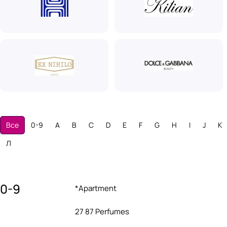
Все
0-9
A
B
C
D
E
F
G
H
I
J
K
Л
0-9
*Apartment
27 87 Perfumes