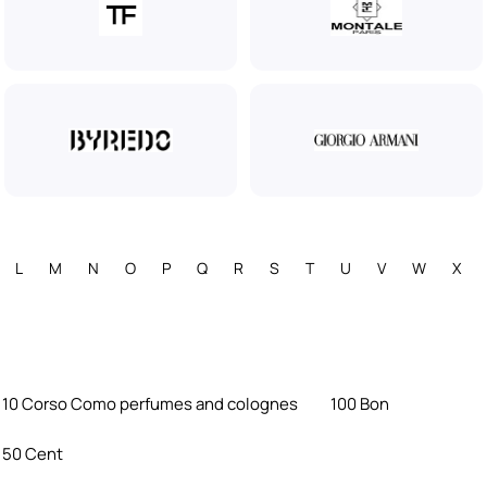
L
M
N
O
P
Q
R
S
T
U
V
W
X
10 Corso Como perfumes and colognes
100 Bon
50 Cent