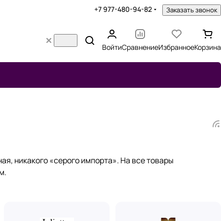
+7 977-480-94-82
Заказать звонок
Войти
Сравнение
Избранное
Корзина
я, никакого «серого импорта». На все товары
м.