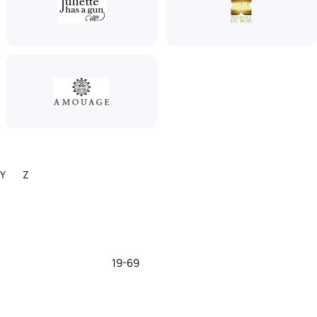
Y
Z
19-69