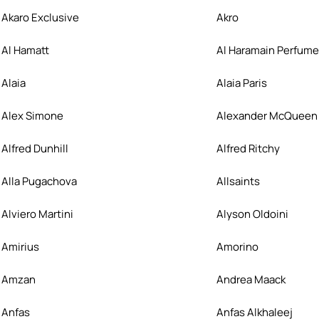
Akaro Exclusive
Akro
Al Hamatt
Al Haramain Perfum
Alaia
Alaia Paris
Alex Simone
Alexander McQueen
Alfred Dunhill
Alfred Ritchy
Alla Pugachova
Allsaints
Alviero Martini
Alyson Oldoini
Amirius
Amorino
Amzan
Andrea Maack
Anfas
Anfas Alkhaleej