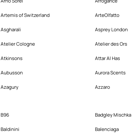
Arno Sorel
Arrogance
Artemis of Switzerland
ArteOlfatto
Asgharali
Asprey London
Atelier Cologne
Atelier des Ors
Atkinsons
Attar Al Has
Aubusson
Aurora Scents
Azagury
Azzaro
B96
Badgley Mischka
Baldinini
Balenciaga