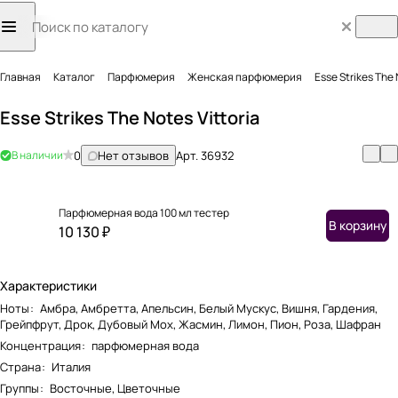
Главная
Каталог
Парфюмерия
Женская парфюмерия
Esse Strikes The 
Esse Strikes The Notes Vittoria
В наличии
0
Нет отзывов
Арт.
36932
Парфюмерная вода 100 мл тестер
В корзину
10 130 ₽
Характеристики
Ноты
:
Амбра, Амбретта, Апельсин, Белый Мускус, Вишня, Гардения,
Грейпфрут, Дрок, Дубовый Мох, Жасмин, Лимон, Пион, Роза, Шафран
Концентрация
:
парфюмерная вода
Страна
:
Италия
Группы
:
Восточные, Цветочные