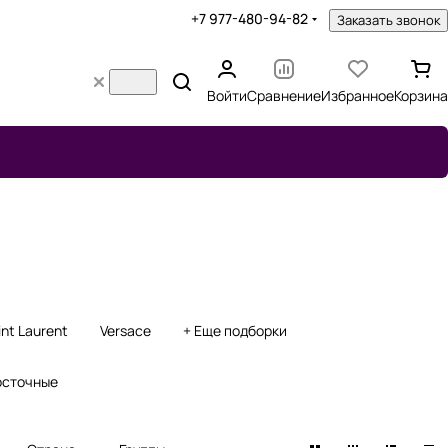
+7 977-480-94-82
Заказать звонок
Войти
Сравнение
Избранное
Корзина
int Laurent
Versace
+ Еще подборки
осточные