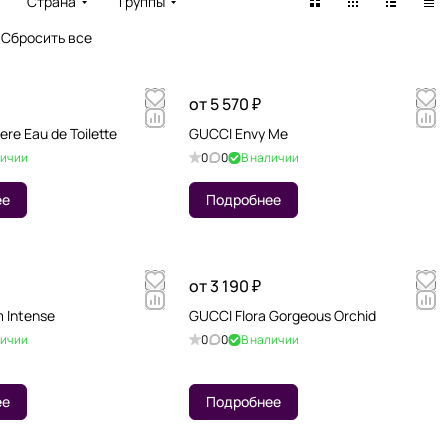
Страна
Группы
Сбросить все
от 5 570 ₽
re Eau de Toilette
GUCCI Envy Me
личии
0
0
В наличии
ее
Подробнее
от 3 190 ₽
 Intense
GUCCI Flora Gorgeous Orchid
личии
0
0
В наличии
ее
Подробнее