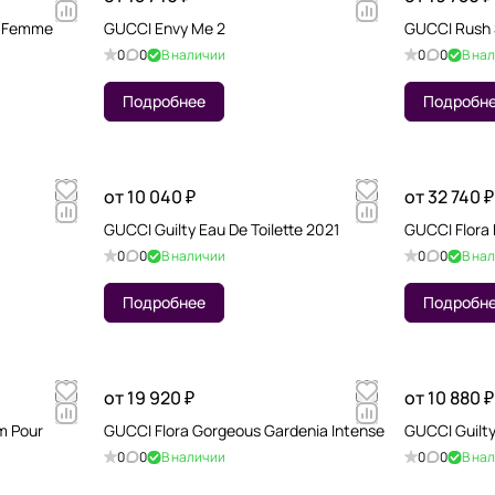
r Femme
GUCCI Envy Me 2
GUCCI Rush
0
0
В наличии
0
0
В на
Подробнее
Подробн
от 10 040 ₽
от 32 740 ₽
GUCCI Guilty Eau De Toilette 2021
GUCCI Flora 
0
0
В наличии
0
0
В на
Подробнее
Подробн
от 19 920 ₽
от 10 880 ₽
um Pour
GUCCI Flora Gorgeous Gardenia Intense
GUCCI Guilt
0
0
В наличии
0
0
В на