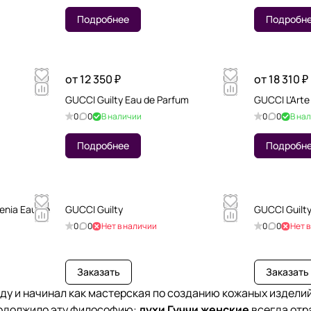
Подробнее
Подробн
от 12 350 ₽
от 18 310 ₽
GUCCI Guilty Eau de Parfum
GUCCI L'Arte
0
0
В наличии
0
0
В на
Подробнее
Подробн
enia Eau de
GUCCI Guilty
GUCCI Guilty
0
0
Нет в наличии
0
0
Нет 
Заказать
Заказать
году и начинал как мастерская по созданию кожаных издели
родолжило эту философию:
духи Гуччи женские
всегда отр