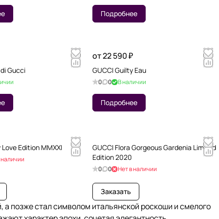
ее
Подробнее
от 22 590 ₽
 di Gucci
GUCCI Guilty Eau
личии
0
0
В наличии
ее
Подробнее
 Love Edition MMXXI
GUCCI Flora Gorgeous Gardenia Limited
Edition 2020
в наличии
0
0
Нет в наличии
Заказать
й, а позже стал символом итальянской роскоши и смелого
ажают характер эпохи, сочетая элегантность,