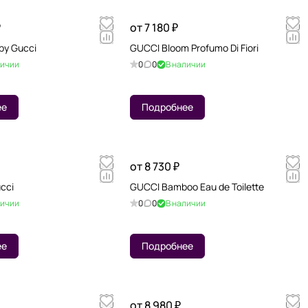
₽
от 7 180 ₽
by Gucci
GUCCI Bloom Profumo Di Fiori
личии
0
0
В наличии
ее
Подробнее
от 8 730 ₽
cci
GUCCI Bamboo Eau de Toilette
личии
0
0
В наличии
ее
Подробнее
от 8 980 ₽