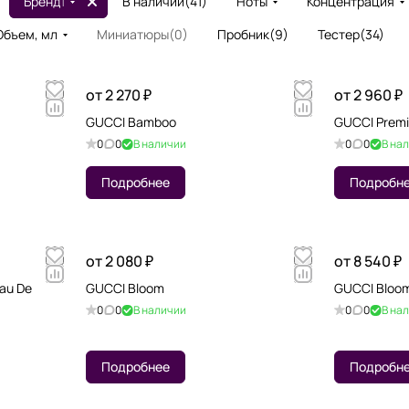
Бренд
1
В наличии
(
41
)
Ноты
Концентрация
Объем, мл
Миниатюры
(
0
)
Пробник
(
9
)
Тестер
(
34
)
от 2 270 ₽
от 2 960 ₽
GUCCI Bamboo
GUCCI Premie
0
0
В наличии
0
0
В на
Подробнее
Подробн
от 2 080 ₽
от 8 540 ₽
au De
GUCCI Bloom
GUCCI Bloom
0
0
В наличии
0
0
В на
Подробнее
Подробн