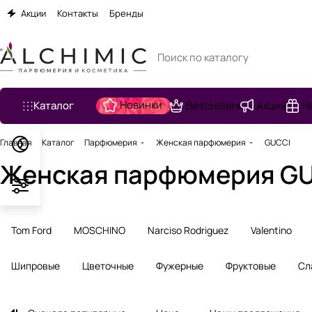
Акции
Контакты
Бренды
Новинки
Каталог
Bestsellers
Акции
Н
Главная
Каталог
Парфюмерия
Женская парфюмерия
GUCCI
Женская парфюмерия G
Tom Ford
MOSCHINO
Narciso Rodriguez
Valentino
Шипровые
Цветочные
Фужерные
Фруктовые
Сл