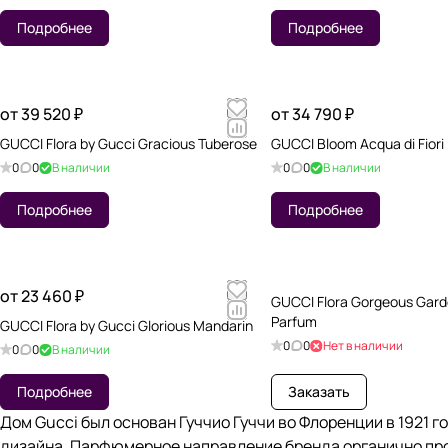
Подробнее
Подробнее
от 39 520 ₽
от 34 790 ₽
GUCCI Flora by Gucci Gracious Tuberose
GUCCI Bloom Acqua di Fiori
0
0
В наличии
0
0
В наличии
Подробнее
Подробнее
от 23 460 ₽
GUCCI Flora Gorgeous Gard
Parfum
GUCCI Flora by Gucci Glorious Mandarin
0
0
Нет в наличии
0
0
В наличии
Подробнее
Заказать
Дом Gucci был основан Гуччио Гуччи во Флоренции в 1921 
дизайна. Парфюмерное направление бренда органично п