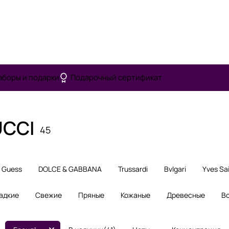
аборы и подарки
Подарочный сертификат
UCCI
45
Guess
DOLCE & GABBANA
Trussardi
Bvlgari
Yves Sa
адкие
Свежие
Пряные
Кожаные
Древесные
В