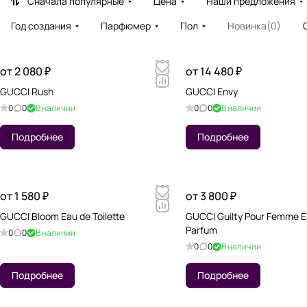
Сначала популярные
Цена
Наши предложения
Год создания
Парфюмер
Пол
Новинка
(
0
)
от 2 080 ₽
от 14 480 ₽
GUCCI Rush
GUCCI Envy
0
0
В наличии
0
0
В наличии
Подробнее
Подробнее
от 1 580 ₽
от 3 800 ₽
GUCCI Bloom Eau de Toilette
GUCCI Guilty Pour Femme E
Parfum
0
0
В наличии
0
0
В наличии
Подробнее
Подробнее