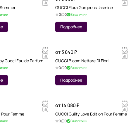
 Summer
GUCCI Flora Gorgeous Jasmine
личии
0
0
В наличии
ее
Подробнее
от 3 840 ₽
by Gucci Eau de Parfum
GUCCI Bloom Nettare Di Fiori
личии
0
0
В наличии
ее
Подробнее
от 14 080 ₽
y Pour Femme
GUCCI Guilty Love Edition Pour Femme
личии
0
0
В наличии