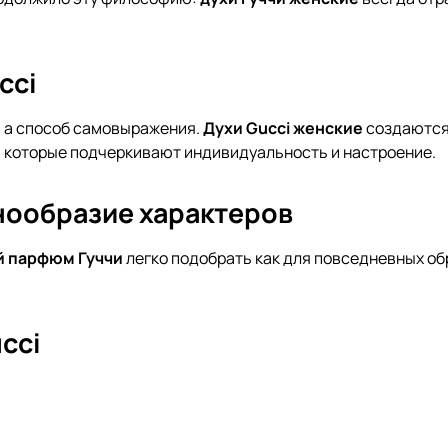
cci
, а способ самовыражения.
Духи Gucci женские
создаются
, которые подчеркивают индивидуальность и настроение.
нообразие характеров
й
парфюм Гуччи
легко подобрать как для повседневных обр
cci