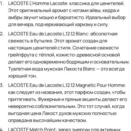
LACOSTE L’Homme Lacoste
: классика для ценителей.
Этот оригинальный аромат с нотами айвы, кедра и
амбры звучит мощно и бархатисто. Идеальный выбор
для вечера, подчеркивающий харизму и силу.
LACOSTE Eau de Lacoste L.12.12 Blanc
: абсолютная
свежесть в бутылке. Этот аромат создан для
настоящих ценителей стиля. Сочетание свежести
грейпфрута с тёплой, кожисто-древесной основой
делает его одновременно бодрящим и основательным.
Туалетная вода мужская Лакоста Blanc — это всегда
хороший тон.
LACOSTE Eau de Lacoste L.12.12 Magnetic Pour Homme
:
как следует из названия, этот парфюм создан, чтобы
притягивать. Фужерные и пряные акценты делают его
невероятно соблазнительным. Это тот случай, когда
выгодная цена Лакост духов мужских полностью
оправдана высочайшим качеством.
LACOSTE Match Point
: заряд энергии для активных