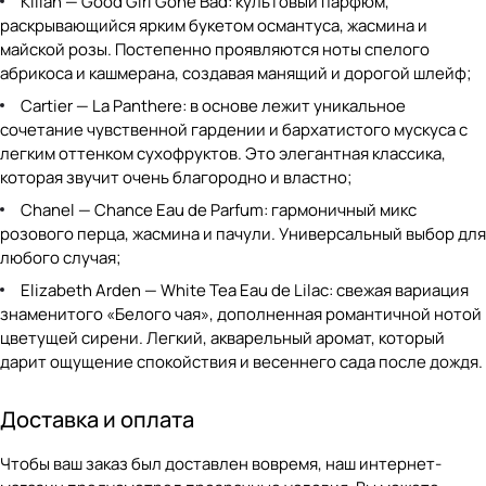
Kilian — Good Girl Gone Bad
: культовый парфюм,
раскрывающийся ярким букетом османтуса, жасмина и
майской розы. Постепенно проявляются ноты спелого
абрикоса и кашмерана, создавая манящий и дорогой шлейф;
Cartier — La Panthere
: в основе лежит уникальное
сочетание чувственной гардении и бархатистого мускуса с
легким оттенком сухофруктов. Это элегантная классика,
которая звучит очень благородно и властно;
Chanel — Chance Eau de Parfum
: гармоничный микс
розового перца, жасмина и пачули. Универсальный выбор для
любого случая;
Elizabeth Arden — White Tea Eau de Lilac
: свежая вариация
знаменитого «Белого чая», дополненная романтичной нотой
цветущей сирени. Легкий, акварельный аромат, который
дарит ощущение спокойствия и весеннего сада после дождя.
Доставка и оплата
Чтобы ваш заказ был доставлен вовремя, наш интернет-