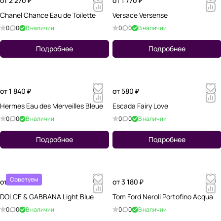
от 2 270 ₽
от 1 770 ₽
Chanel Chance Eau de Toilette
Versace Versense
0
0
В наличии
0
0
В наличии
Подробнее
Подробнее
от 1 840 ₽
от 580 ₽
Hermes Eau des Merveilles Bleue
Escada Fairy Love
0
0
В наличии
0
0
В наличии
Подробнее
Подробнее
Советуем
от 1 970 ₽
от 3 180 ₽
DOLCE & GABBANA Light Blue
Tom Ford Neroli Portofino Acqua
0
0
В наличии
0
0
В наличии