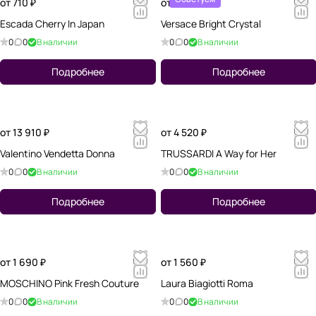
от 710 ₽
от 1 090 ₽
Escada Cherry In Japan
Versace Bright Crystal
0
0
В наличии
0
0
В наличии
Подробнее
Подробнее
от 13 910 ₽
от 4 520 ₽
Valentino Vendetta Donna
TRUSSARDI A Way for Her
0
0
В наличии
0
0
В наличии
Подробнее
Подробнее
от 1 690 ₽
от 1 560 ₽
MOSCHINO Pink Fresh Couture
Laura Biagiotti Roma
0
0
В наличии
0
0
В наличии