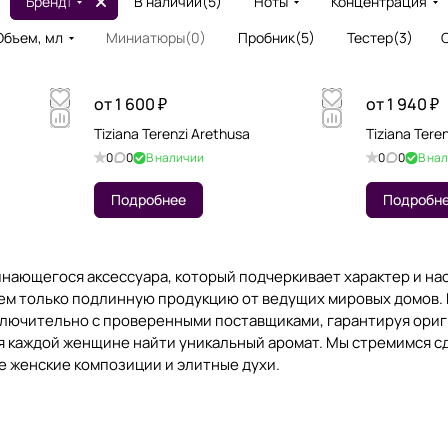
Бренд
1
В наличии
(
5
)
Ноты
Концентрация
Объем, мл
Миниатюры
(
0
)
Пробник
(
5
)
Тестер
(
3
)
от 1 600 ₽
от 1 940 ₽
Tiziana Terenzi Arethusa
Tiziana Tere
0
0
В наличии
0
0
В на
Подробнее
Подробн
инающегося аксессуара, который подчеркивает характер и на
аем только подлинную продукцию от ведущих мировых домов. 
лючительно с проверенными поставщиками, гарантируя ориги
яя каждой женщине найти уникальный аромат. Мы стремимся с
е женские композиции и элитные духи.