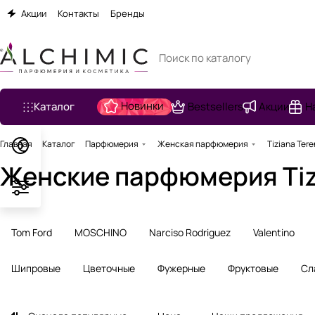
Акции
Контакты
Бренды
Новинки
Каталог
Bestsellers
Акции
Н
Главная
Каталог
Парфюмерия
Женская парфюмерия
Tiziana Tere
Женские парфюмерия Tizi
Tom Ford
MOSCHINO
Narciso Rodriguez
Valentino
Шипровые
Цветочные
Фужерные
Фруктовые
Сл