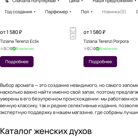
Сначала популярные
Цена
Наши предложения
Год создания
Парфюмер
Пол
Новинка
(
0
)
от 1 580 ₽
от 1 580 ₽
Tiziana Terenzi Eclix
Tiziana Terenzi Porpora
0
0
В наличии
0
0
В наличии
Подробнее
Подробнее
Выбор аромата — это создание невидимого, но самого запом
насколько важно найти именно свой запах, поэтому предлаг
уверены в его безупречном происхождении: мы работаем иск
вечную классику, так и редкие селективные издания, позвол
экспертную поддержку в нашем магазине, где собраны лучши
Каталог женских духов