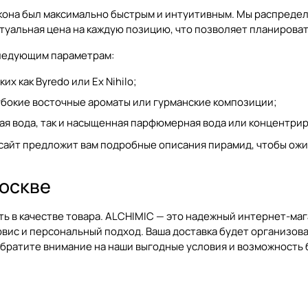
акона был максимально быстрым и интуитивным. Мы распреде
ктуальная цена на каждую позицию, что позволяет планироват
следующим параметрам:
х как Byredo или Ex Nihilo;
убокие
восточные ароматы или гурманские композиции;
ная вода, так и насыщенная парфюмерная вода или концентри
 сайт предложит вам подробные описания пирамид, чтобы ож
Москве
ь в качестве товара. ALCHIMIC — это надежный интернет-маг
рвис и персональный подход. Ваша доставка будет организов
 обратите внимание на наши выгодные условия и возможность