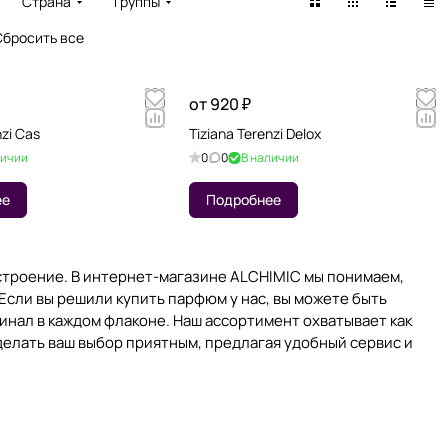
Страна
Группы
Сбросить все
от 920 ₽
nzi Cas
Tiziana Terenzi Delox
личии
0
0
В наличии
ее
Подробнее
строение. В интернет-магазине ALCHIMIC мы понимаем,
Если вы решили купить парфюм у нас, вы можете быть
нал в каждом флаконе. Наш ассортимент охватывает как
делать ваш выбор приятным, предлагая удобный сервис и