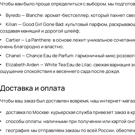
Чтобы вам было проще определиться с выбором, мы подготов
Byredo — Blanche
: аромат-бестселлер, который пахнет св
Kilian — Good Girl Gone Bad
: культовый парфюм, раскрывающ
создавая манящий и дорогой шлейф;
Cartier — La Panthere
: в основе лежит уникальное сочетани
очень благородно и властно;
Chanel — Chance Eau de Parfum
: гармоничный микс розовог
Elizabeth Arden — White Tea Eau de Lilac
: свежая вариация 
ощущение спокойствия и весеннего сада после дождя.
Доставка и оплата
Чтобы ваш заказ был доставлен вовремя, наш интернет-мага
доставка по Москве: курьерская служба привезет заказ в к
способы оплаты: наличными при получении или картой он
география: мы отправляем заказы по всей России, обеспеч