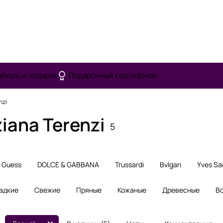
аборы и подарки
Подарочный сертификат
nzi
ana Terenzi
5
Guess
DOLCE & GABBANA
Trussardi
Bvlgari
Yves Sa
адкие
Свежие
Пряные
Кожаные
Древесные
В