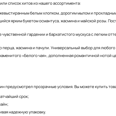
или список хитов из нашего ассортимента:
ежевыстиранным белым хлопком, дорогим мылом и прохладны
ийся ярким букетом османтуса, жасмина и майской розы. По
е чувственной гардении и бархатистого мускуса с легким отт
о перца, жасмина и пачули. Универсальный выбор для любого 
знаменитого «Белого чая», дополненная романтичной нотой ц
зин предусмотрел прозрачные условия. Вы можете купить тов
ратчайший срок;
лайн;
ивая надежную упаковку.