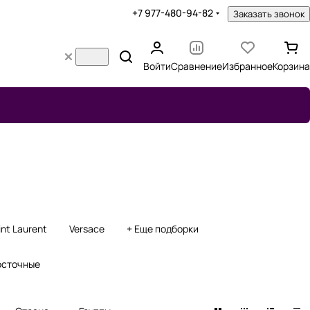
+7 977-480-94-82
Заказать звонок
Войти
Сравнение
Избранное
Корзина
int Laurent
Versace
+ Еще подборки
осточные