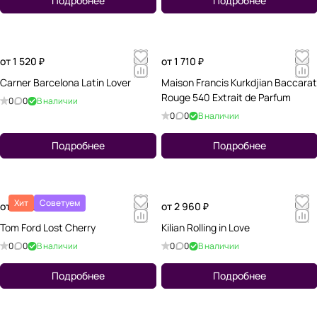
Подробнее
Подробнее
от 1 520 ₽
от 1 710 ₽
Carner Barcelona Latin Lover
Maison Francis Kurkdjian Baccarat
Rouge 540 Extrait de Parfum
0
0
В наличии
0
0
В наличии
Подробнее
Подробнее
Хит
Советуем
от 3 010 ₽
от 2 960 ₽
Tom Ford Lost Cherry
Kilian Rolling in Love
0
0
В наличии
0
0
В наличии
Подробнее
Подробнее