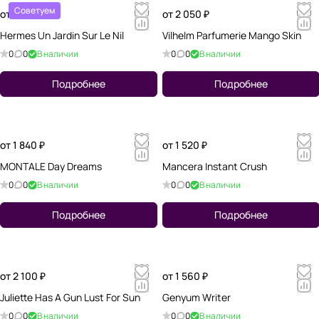
Советуем
от 2 270 ₽
от 2 050 ₽
Hermes Un Jardin Sur Le Nil
Vilhelm Parfumerie Mango Skin
0
0
В наличии
0
0
В наличии
Подробнее
Подробнее
от 1 840 ₽
от 1 520 ₽
MONTALE Day Dreams
Mancera Instant Crush
0
0
В наличии
0
0
В наличии
Подробнее
Подробнее
от 2 100 ₽
от 1 560 ₽
Juliette Has A Gun Lust For Sun
Genyum Writer
0
0
В наличии
0
0
В наличии