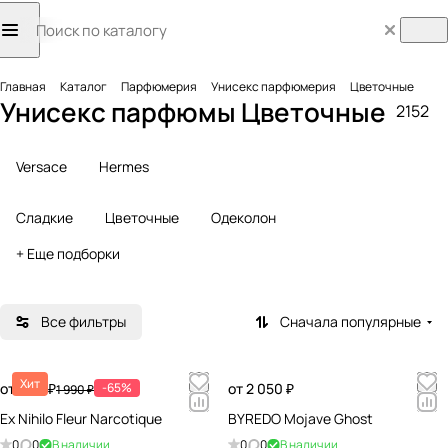
Главная
Каталог
Парфюмерия
Унисекс парфюмерия
Цветочные
Унисекс парфюмы Цветочные
2152
Versace
Hermes
Сладкие
Цветочные
Одеколон
+ Еще подборки
Все фильтры
Сначала популярные
Хит
от 696 ₽
-65%
от 2 050 ₽
1 990 ₽
Ex Nihilo Fleur Narcotique
BYREDO Mojave Ghost
0
0
В наличии
0
0
В наличии