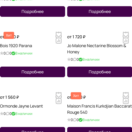
Подробнее
Подробнее
Хит
от 1 600 ₽
от 1 720 ₽
Bois 1920 Parana
Jo Malone Nectarine Blossom &
Honey
0
0
В наличии
0
0
В наличии
Подробнее
Подробнее
Хит
от 1 560 ₽
от 1 580 ₽
Ormonde Jayne Levant
Maison Francis Kurkdjian Baccarat
Rouge 540
0
0
В наличии
0
0
В наличии