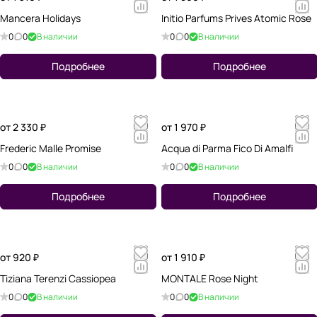
Mancera Holidays
Initio Parfums Prives Atomic Rose
0
0
В наличии
0
0
В наличии
Подробнее
Подробнее
от 2 330 ₽
от 1 970 ₽
Frederic Malle Promise
Acqua di Parma Fico Di Amalfi
0
0
В наличии
0
0
В наличии
Подробнее
Подробнее
от 920 ₽
от 1 910 ₽
Tiziana Terenzi Cassiopea
MONTALE Rose Night
0
0
В наличии
0
0
В наличии