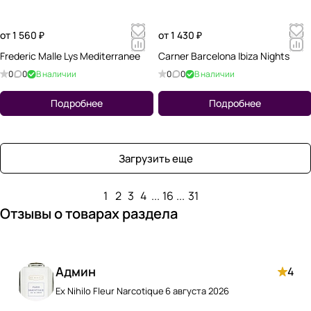
от 1 560 ₽
от 1 430 ₽
Frederic Malle Lys Mediterranee
Carner Barcelona Ibiza Nights
0
0
В наличии
0
0
В наличии
Подробнее
Подробнее
Загрузить еще
1
2
3
4
...
16
...
31
Отзывы о товарах раздела
Админ
4
Ex Nihilo Fleur Narcotique
6 августа 2026