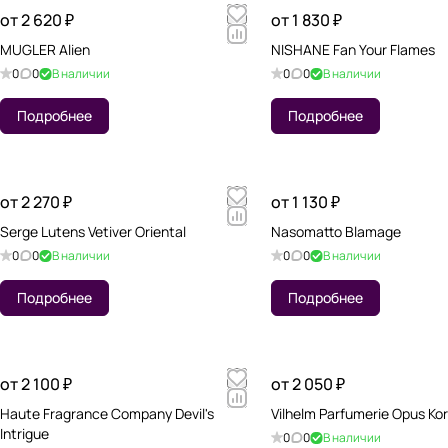
от 2 620 ₽
от 1 830 ₽
MUGLER Alien
NISHANE Fan Your Flames
0
0
В наличии
0
0
В наличии
Подробнее
Подробнее
от 2 270 ₽
от 1 130 ₽
Serge Lutens Vetiver Oriental
Nasomatto Blamage
0
0
В наличии
0
0
В наличии
Подробнее
Подробнее
от 2 100 ₽
от 2 050 ₽
Haute Fragrance Company Devil's
Vilhelm Parfumerie Opus Ko
Intrigue
0
0
В наличии