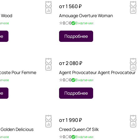
от 1 560 ₽
d Wood
Amouage Overture Woman
личии
0
0
В наличии
ее
Подробнее
от 2 080 ₽
coste Pour Femme
Agent Provocateur Agent Provocateur
личии
0
0
В наличии
ее
Подробнее
от 1 990 ₽
Golden Delicious
Creed Queen Of Silk
личии
0
0
В наличии