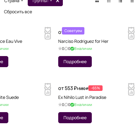
Страна
Группы
1
Сбросить все
Советуем
от 1 760 ₽
ce Eau Vive
Narciso Rodriguez for Her
личии
0
0
В наличии
ее
Подробнее
от 553 ₽
-65%
1 580 ₽
ite Suede
Ex Nihilo Lust in Paradise
личии
0
0
В наличии
ее
Подробнее