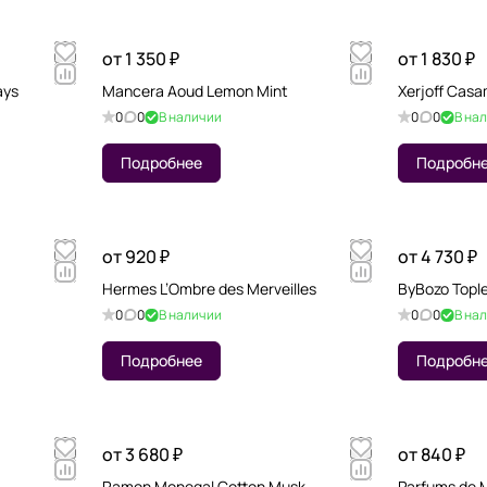
от 1 350 ₽
от 1 830 ₽
ays
Mancera Aoud Lemon Mint
Xerjoff Cas
0
0
В наличии
0
0
В на
Подробнее
Подробн
от 920 ₽
от 4 730 ₽
Hermes L’Ombre des Merveilles
ByBozo Topl
0
0
В наличии
0
0
В на
Подробнее
Подробн
от 3 680 ₽
от 840 ₽
Ramon Monegal Cotton Musk
Parfums de M