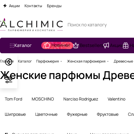
Акции
Контакты
Бренды
Новинки
Каталог
Bestsellers
Акции
Н
Главная
Каталог
Парфюмерия
Женская парфюмерия
Древесные
Женские парфюмы Древ
Tom Ford
MOSCHINO
Narciso Rodriguez
Valentino
Шипровые
Цветочные
Фужерные
Фруктовые
Сл