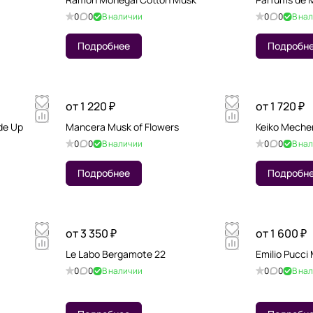
0
0
В наличии
0
0
В на
Подробнее
Подробн
от 1 220 ₽
от 1 720 ₽
ide Up
Mancera Musk of Flowers
Keiko Mecher
0
0
В наличии
0
0
В на
Подробнее
Подробн
от 3 350 ₽
от 1 600 ₽
Le Labo Bergamote 22
Emilio Pucci 
0
0
В наличии
0
0
В на