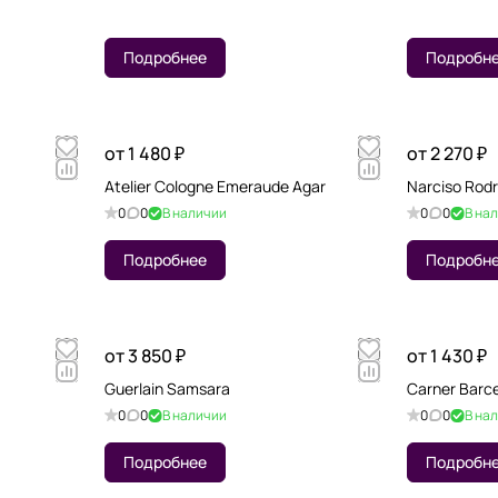
Подробнее
Подробн
от 1 480 ₽
от 2 270 ₽
Atelier Cologne Emeraude Agar
Narciso Rodr
0
0
В наличии
0
0
В на
Подробнее
Подробн
от 3 850 ₽
от 1 430 ₽
Guerlain Samsara
Carner Barce
0
0
В наличии
0
0
В на
Подробнее
Подробн