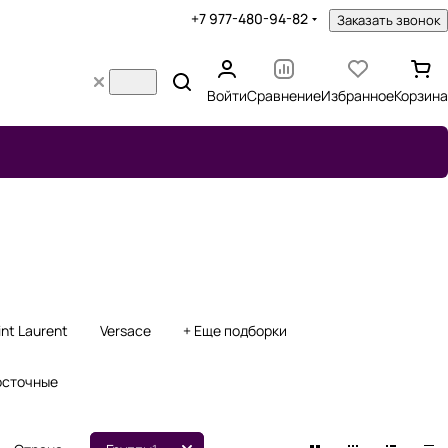
+7 977-480-94-82
Заказать звонок
Войти
Сравнение
Избранное
Корзина
int Laurent
Versace
+ Еще подборки
осточные