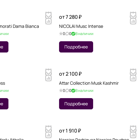
от 7 280 ₽
amorati Dama Bianca
NICOLAI Musc Intense
личии
0
0
В наличии
ее
Подробнее
от 2 100 ₽
ess
Attar Collection Musk Kashmir
личии
0
0
В наличии
ее
Подробнее
от 1 910 ₽
arly Athalia
Narciso Rodriguez Narciso Poudree