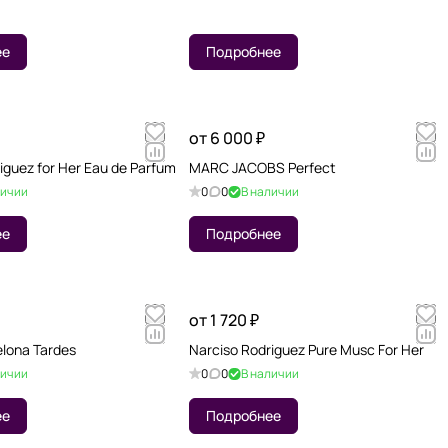
ее
Подробнее
от 6 000 ₽
iguez for Her Eau de Parfum
MARC JACOBS Perfect
личии
0
0
В наличии
ее
Подробнее
от 1 720 ₽
lona Tardes
Narciso Rodriguez Pure Musc For Her
личии
0
0
В наличии
ее
Подробнее