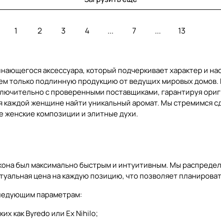
1
2
3
4
...
7
...
13
инающегося аксессуара, который подчеркивает характер и на
аем только подлинную продукцию от ведущих мировых домов. 
лючительно с проверенными поставщиками, гарантируя ориги
яя каждой женщине найти уникальный аромат. Мы стремимся с
е женские композиции и элитные духи.
акона был максимально быстрым и интуитивным. Мы распреде
ктуальная цена на каждую позицию, что позволяет планироват
следующим параметрам:
х как Byredo или Ex Nihilo;