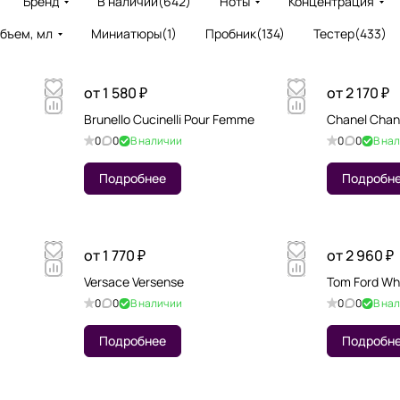
Бренд
В наличии
(
642
)
Ноты
Концентрация
бъем, мл
Миниатюры
(
1
)
Пробник
(
134
)
Тестер
(
433
)
от 1 580 ₽
от 2 170 ₽
Brunello Cucinelli Pour Femme
Chanel Chan
0
0
В наличии
0
0
В на
Подробнее
Подробн
от 1 770 ₽
от 2 960 ₽
Versace Versense
Tom Ford Wh
0
0
В наличии
0
0
В на
Подробнее
Подробн