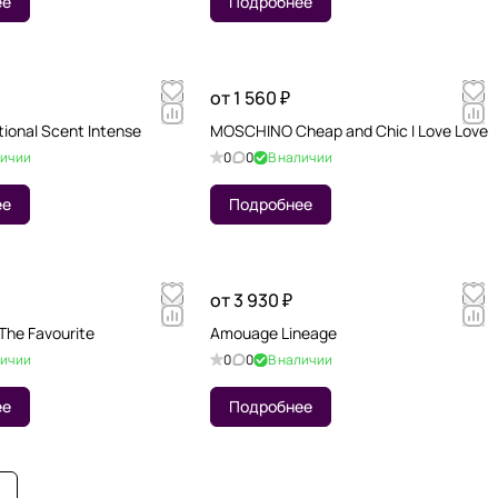
ее
Подробнее
от 1 560 ₽
ional Scent Intense
MOSCHINO Cheap and Chic I Love Love
личии
0
0
В наличии
ее
Подробнее
от 3 930 ₽
The Favourite
Amouage Lineage
личии
0
0
В наличии
ее
Подробнее