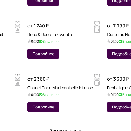
Подробнее
Подробн
от 1 240 ₽
от 7 090 ₽
it
Roos & Roos La Favorite
Costume Nat
0
0
В наличии
0
0
В на
Подробнее
Подробн
от 2 360 ₽
от 3 300 ₽
Chanel Coco Mademoiselle Intense
Penhaligons 
0
0
В наличии
0
0
В на
Подробнее
Подробн
Загрузить еще