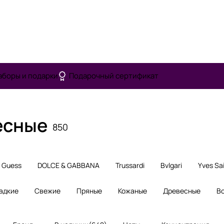
аборы и подарки
Подарочный сертификат
есные
850
Guess
DOLCE & GABBANA
Trussardi
Bvlgari
Yves Sa
адкие
Свежие
Пряные
Кожаные
Древесные
В