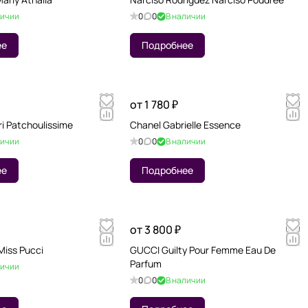
личии
0
0
В наличии
ее
Подробнее
от 1 780 ₽
i Patchoulissime
Chanel Gabrielle Essence
личии
0
0
В наличии
ее
Подробнее
от 3 800 ₽
Miss Pucci
GUCCI Guilty Pour Femme Eau De
Parfum
личии
0
0
В наличии