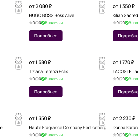
от 2 080 ₽
от 1 350 ₽
HUGO BOSS Boss Alive
Kilian Sacre
0
0
В наличии
0
0
В на
Подробнее
Подробн
от 1 580 ₽
от 1 770 ₽
Tiziana Terenzi Eclix
LACOSTE La
0
0
В наличии
0
0
В на
Подробнее
Подробн
от 1 350 ₽
от 2 230 ₽
re
Haute Fragrance Company Red Iceberg
Donna Karan 
0
0
В наличии
0
0
В на