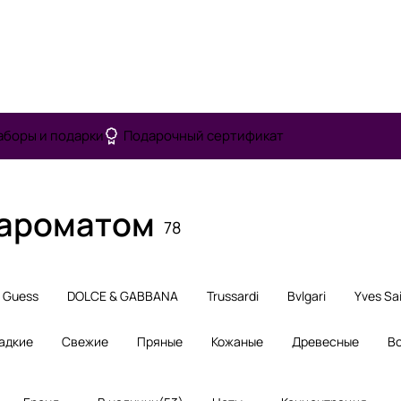
аборы и подарки
Подарочный сертификат
 ароматом
78
Guess
DOLCE & GABBANA
Trussardi
Bvlgari
Yves Sa
адкие
Свежие
Пряные
Кожаные
Древесные
В