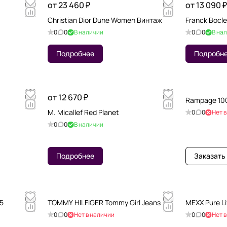
от 23 460 ₽
от 13 090 ₽
Christian Dior Dune Women Винтаж
Franck Bocle
0
0
В наличии
0
0
В на
Подробнее
Подробн
от 12 670 ₽
Rampage 10
M. Micallef Red Planet
0
0
Нет 
0
0
В наличии
Подробнее
Заказать
№5
TOMMY HILFIGER Tommy Girl Jeans
MEXX Pure Li
0
0
Нет в наличии
0
0
Нет 