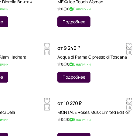
r Diorella Винтаж
MEXX Ice Touch Woman
личии
0
0
В наличии
ее
Подробнее
от 9 240 ₽
 Alam Hadhara
Acqua di Parma Cipresso di Toscana
личии
0
0
В наличии
ее
Подробнее
от 10 270 ₽
eci Dela
MONTALE Roses Musk Limited Edition
личии
0
0
В наличии