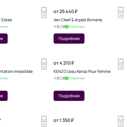
от 25 440 ₽
r Estee
Van Cleef & Arpels Birmane
личии
0
0
В наличии
ее
Подробнее
от 4 210 ₽
tation Irresistible
KENZO L’eau Kenzo Pour Femme
личии
0
0
В наличии
ее
Подробнее
₽
от 1 350 ₽