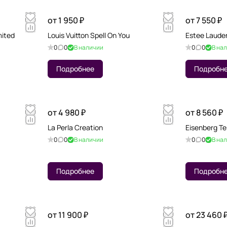
от 1 950 ₽
от 7 550 ₽
mited
Louis Vuitton Spell On You
Estee Laude
0
0
В наличии
0
0
В на
Подробнее
Подробн
от 4 980 ₽
от 8 560 ₽
La Perla Creation
Eisenberg Ten
0
0
В наличии
0
0
В на
Подробнее
Подробн
от 11 900 ₽
от 23 460 