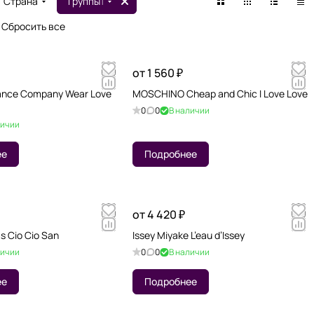
Страна
Группы
1
Сбросить все
от 1 560 ₽
ance Company Wear Love
MOSCHINO Cheap and Chic I Love Love
0
0
В наличии
личии
ее
Подробнее
от 4 420 ₽
s Cio Cio San
Issey Miyake L’eau d’Issey
личии
0
0
В наличии
ее
Подробнее