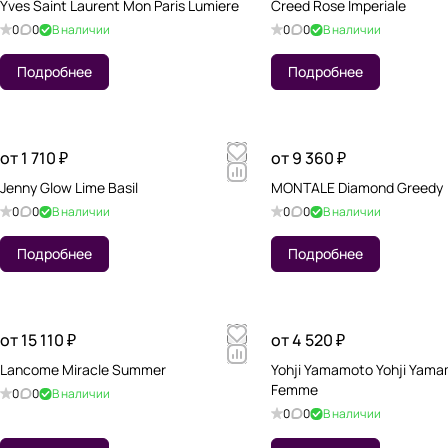
Yves Saint Laurent Mon Paris Lumiere
Creed Rose Imperiale
0
0
В наличии
0
0
В наличии
Подробнее
Подробнее
от 1 710 ₽
от 9 360 ₽
Jenny Glow Lime Basil
MONTALE Diamond Greedy
0
0
В наличии
0
0
В наличии
Подробнее
Подробнее
от 15 110 ₽
от 4 520 ₽
Lancome Miracle Summer
Yohji Yamamoto Yohji Yama
Femme
0
0
В наличии
0
0
В наличии