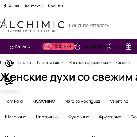
Акции
Контакты
Бренды
Новинки
Каталог
Bestsellers
Акции
Н
Главная
Каталог
Парфюмерия
Женская парфюмерия
Свежие
Женские духи со свежим
Tom Ford
MOSCHINO
Narciso Rodriguez
Valentino
Шипровые
Цветочные
Фужерные
Фруктовые
Сл