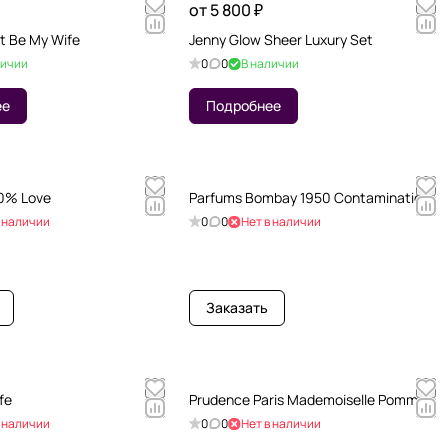
от 5 800 ₽
t Be My Wife
Jenny Glow Sheer Luxury Set
личии
0
0
В наличии
ее
Подробнее
0% Love
Parfums Bombay 1950 Contamination
в наличии
0
0
Нет в наличии
Заказать
fe
Prudence Paris Mademoiselle Pomme
в наличии
0
0
Нет в наличии