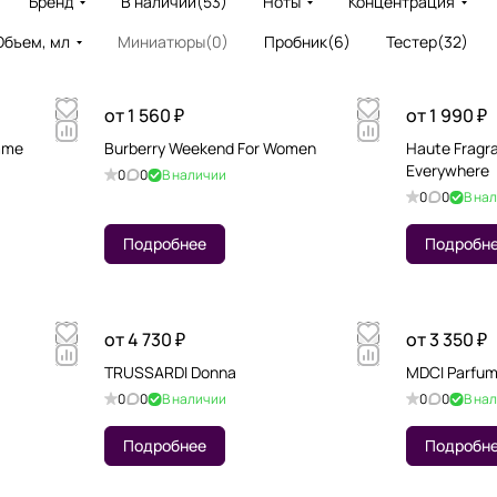
Бренд
В наличии
(
53
)
Ноты
Концентрация
Объем, мл
Миниатюры
(
0
)
Пробник
(
6
)
Тестер
(
32
)
от 1 560 ₽
от 1 990 ₽
mme
Burberry Weekend For Women
Haute Fragr
Everywhere
0
0
В наличии
0
0
В на
Подробнее
Подробн
от 4 730 ₽
от 3 350 ₽
TRUSSARDI Donna
MDCI Parfum
0
0
В наличии
0
0
В на
Подробнее
Подробн