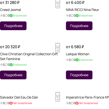
от 31 280 ₽
от 6 400 ₽
Creed Jasmal
NINA RICCI Nina Fleur
0
0
В наличии
0
0
В наличии
Подробнее
Подробнее
от 20 320 ₽
от 6 580 ₽
Clive Christian Original Collection Gift
Lalique Woman
Set Feminine
0
0
В наличии
0
0
В наличии
Подробнее
Подробнее
Salvador Dali Eau De Dali
Imperatrice Paris-France 
0
0
Нет в наличии
0
0
Нет в наличии