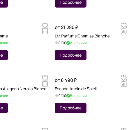
ее
Подробнее
от 21 280 ₽
emme
LM Parfums Chemise Blanche
личии
0
0
В наличии
ее
Подробнее
от 8 490 ₽
a Allegoria Nerolia Bianca
Escada Jardin de Soleil
личии
0
0
В наличии
ее
Подробнее