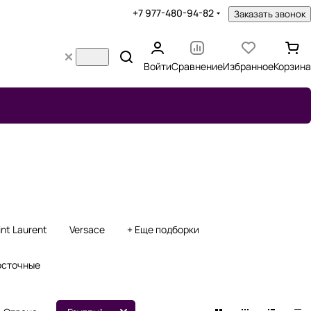
+7 977-480-94-82
Заказать звонок
Войти
Сравнение
Избранное
Корзина
int Laurent
Versace
+ Еще подборки
осточные