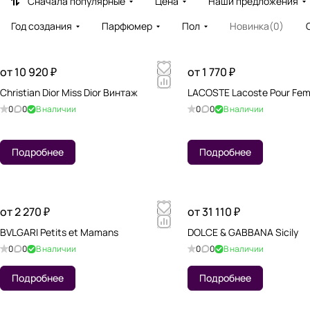
Сначала популярные
Цена
Наши предложения
Год создания
Парфюмер
Пол
Новинка
(
0
)
от 10 920 ₽
от 1 770 ₽
Christian Dior Miss Dior Винтаж
LACOSTE Lacoste Pour Fe
0
0
В наличии
0
0
В наличии
Подробнее
Подробнее
от 2 270 ₽
от 31 110 ₽
BVLGARI Petits et Mamans
DOLCE & GABBANA Sicily
0
0
В наличии
0
0
В наличии
Подробнее
Подробнее