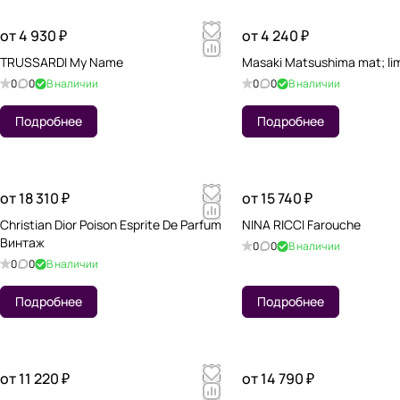
от 4 930 ₽
от 4 240 ₽
TRUSSARDI My Name
Masaki Matsushima mat; li
0
0
В наличии
0
0
В наличии
Подробнее
Подробнее
от 18 310 ₽
от 15 740 ₽
Christian Dior Poison Esprite De Parfum
NINA RICCI Farouche
Винтаж
0
0
В наличии
0
0
В наличии
Подробнее
Подробнее
от 11 220 ₽
от 14 790 ₽