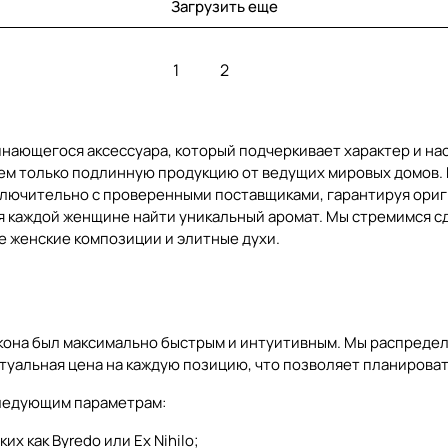
Загрузить еще
1
2
инающегося аксессуара, который подчеркивает характер и на
аем только подлинную продукцию от ведущих мировых домов. 
лючительно с проверенными поставщиками, гарантируя ориги
яя каждой женщине найти уникальный аромат. Мы стремимся с
е женские композиции и элитные духи.
акона был максимально быстрым и интуитивным. Мы распреде
ктуальная цена на каждую позицию, что позволяет планироват
следующим параметрам:
х как Byredo или Ex Nihilo;