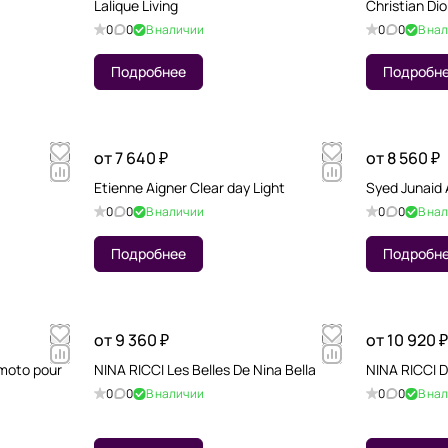
Lalique Living
Christian Dio
0
0
В наличии
0
0
В на
Подробнее
Подробн
от 7 640 ₽
от 8 560 ₽
Etienne Aigner Clear day Light
Syed Junaid
0
0
В наличии
0
0
В на
Подробнее
Подробн
от 9 360 ₽
от 10 920 ₽
moto pour
NINA RICCI Les Belles De Nina Bella
NINA RICCI D
0
0
В наличии
0
0
В на