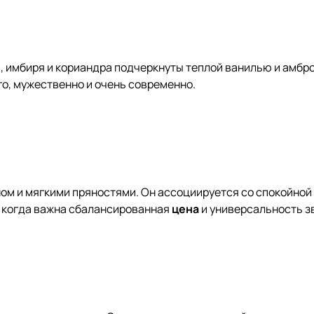
, имбиря и кориандра подчеркнуты теплой ванилью и амбро
го, мужественно и очень современно.
ом и мягкими пряностями. Он ассоциируется со спокойной
, когда важна сбалансированная
цена
и универсальность з