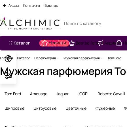
Акции
Контакты
Бренды
Новинки
Каталог
Bestsellers
Акции
Н
Главная
Каталог
Парфюмерия
Мужская парфюмерия
Tom Ford
Мужская парфюмерия To
Tom Ford
Amouage
Jaguar
JOOP!
Roberto Cavalli
Шипровые
Цитрусовые
Цветочные
Фужерные
Ф