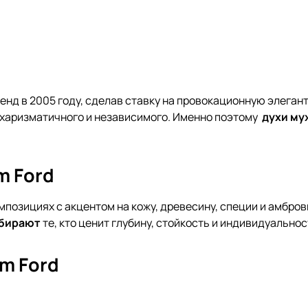
нд в 2005 году, сделав ставку на провокационную элегант
 харизматичного и независимого. Именно поэтому
духи му
m Ford
озициях с акцентом на кожу, древесину, специи и амбровы
ыбирают
те, кто ценит глубину, стойкость и индивидуальнос
m Ford