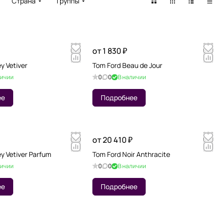
Страна
Группы
от 1 830 ₽
y Vetiver
Tom Ford Beau de Jour
личии
0
0
В наличии
ее
Подробнее
от 20 410 ₽
y Vetiver Parfum
Tom Ford Noir Anthracite
личии
0
0
В наличии
ее
Подробнее