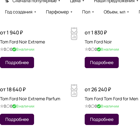
Сначала популярные
Цена
Наши предложения
Год создания
Парфюмер
Пол
Объем, мл
от 1 940 ₽
от 1 830 ₽
Tom Ford Noir Extreme
Tom Ford Noir
0
0
В наличии
0
0
В наличии
Подробнее
Подробнее
от 18 640 ₽
от 26 240 ₽
Tom Ford Noir Extreme Parfum
Tom Ford Tom Ford for Men
0
0
В наличии
0
0
В наличии
Подробнее
Подробнее