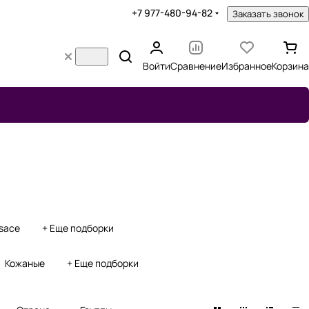
+7 977-480-94-82
Заказать звонок
Войти
Сравнение
Избранное
Корзина
sace
+ Еще подборки
Кожаные
+ Еще подборки