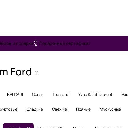
аборы и подарки
Подарочный сертификат
m Ford
11
BVLGARI
Guess
Trussardi
Yves Saint Laurent
Ver
руктовые
Сладкие
Свежие
Пряные
Мускусные