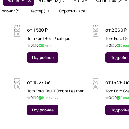
Бренд
1
В наличии
(
11
)
Ноты
Концентрация
Пробник
(
5
)
Тестер
(
10
)
Сбросить все
от 1 580 ₽
от 2 360 ₽
Tom Ford Bois Pacifique
Tom Ford Gre
0
0
В наличии
0
0
В на
Подробнее
Подробн
от 15 270 ₽
от 16 280 ₽
Tom Ford Eau D'Ombre Leather
Tom Ford Gre
0
0
В наличии
0
0
В на
Подробнее
Подробн