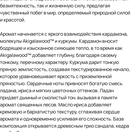
безмятежность, так и жизненную силу, предлагая
чувственный побег в мир, определяемый природной силой
и красотой.
Аромат начинается с яркого взаимодействия кардамона,
молекулы Akigalawood™ и куркумы. Кардамон вносит
бодрящее и изысканное сияющее тепло, в то время как
Akigalawood™ добавляет глубину, благодаря своему
тонкому, перечному характеру. Куркума дарит тонкую
пряную землистость, создавая текстурированное начало,
которое уравновешивает яркость с приземленной
пряностью. Сердечные ноты привносят богатую смесь
ладана, ириса и мягких цветочных оттенков. Ладан
придает дымный и смолистый тон, вызывая в памяти
аромат священных лесов. Масло ириса добавляет
кремовую и бархатистую текстуру, сглаживая сердце
аромата и одновременно усиливая его сложность. База
композиция открывается древесным трио сандала, кедра