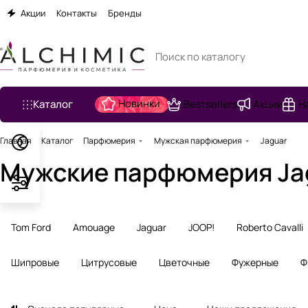
Акции
Контакты
Бренды
Новинки
Каталог
Bestsellers
Акции
Н
Главная
Каталог
Парфюмерия
Мужская парфюмерия
Jaguar
Мужские парфюмерия Ja
Tom Ford
Amouage
Jaguar
JOOP!
Roberto Cavalli
Шипровые
Цитрусовые
Цветочные
Фужерные
Ф