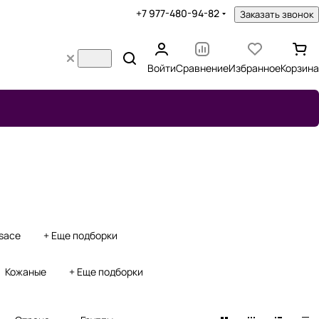
+7 977-480-94-82
Заказать звонок
Войти
Сравнение
Избранное
Корзина
sace
+ Еще подборки
Кожаные
+ Еще подборки