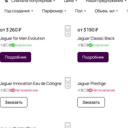
Сначала популярные
Цена
Наши предложения
Год создания
Парфюмер
Пол
Объем, мл
от 3 260 ₽
от 3 190 ₽
Jaguar for Men Evolution
Jaguar Classic Black
0
0
В наличии
0
0
В наличии
Подробнее
Подробнее
Jaguar Innovation Eau de Cologne
Jaguar Prestige
0
0
Нет в наличии
0
0
Нет в наличии
Заказать
Заказать