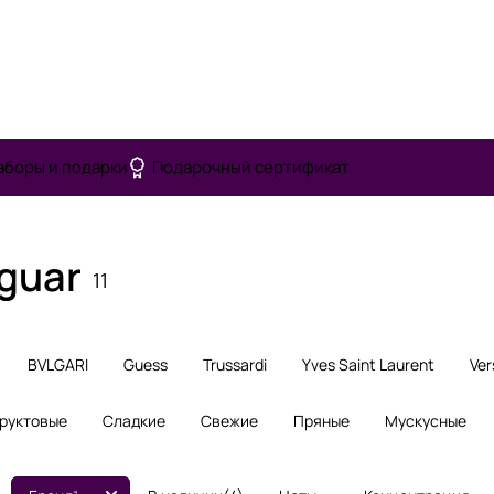
аборы и подарки
Подарочный сертификат
guar
11
BVLGARI
Guess
Trussardi
Yves Saint Laurent
Ver
руктовые
Сладкие
Свежие
Пряные
Мускусные