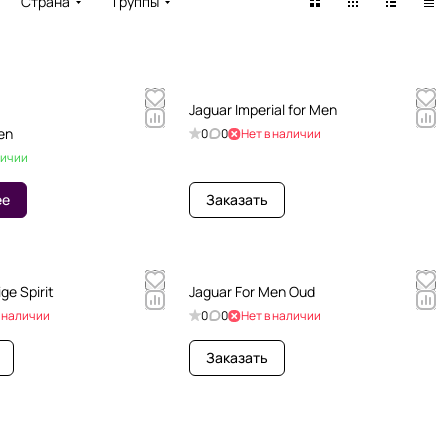
Страна
Группы
Jaguar Imperial for Men
en
0
0
Нет в наличии
личии
ее
Заказать
ge Spirit
Jaguar For Men Oud
в наличии
0
0
Нет в наличии
Заказать