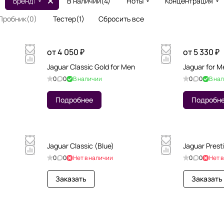
Бренд
1
В наличии
(
4
)
Ноты
Концентрация
Пробник
(
0
)
Тестер
(
1
)
Сбросить все
от 4 050 ₽
от 5 330 ₽
Jaguar Classic Gold for Men
Jaguar for M
0
0
В наличии
0
0
В на
Подробнее
Подробн
Jaguar Classic (Blue)
Jaguar Presti
0
0
Нет в наличии
0
0
Нет 
Заказать
Заказать