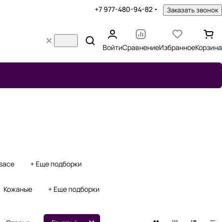
+7 977-480-94-82
Заказать звонок
Войти
Сравнение
Избранное
Корзина
sace
+ Еще подборки
Кожаные
+ Еще подборки