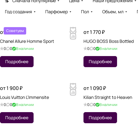
Сначала популярные
Цена
Наши предложения
Год создания
Парфюмер
Пол
Объем, мл
Советуем
от 1 830 ₽
от 1 770 ₽
Chanel Allure Homme Sport
HUGO BOSS Boss Bottled
0
0
В наличии
0
0
В наличии
Подробнее
Подробнее
от 1 900 ₽
от 1 090 ₽
Louis Vuitton L’Immensite
Kilian Straight to Heaven
0
0
В наличии
0
0
В наличии
Подробнее
Подробнее