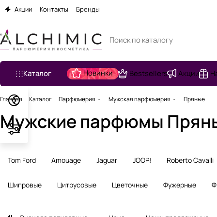
Акции
Контакты
Бренды
Новинки
Каталог
Bestsellers
Акции
Н
Главная
Каталог
Парфюмерия
Мужская парфюмерия
Пряные
Мужские парфюмы Прян
Tom Ford
Amouage
Jaguar
JOOP!
Roberto Cavalli
Шипровые
Цитрусовые
Цветочные
Фужерные
Ф