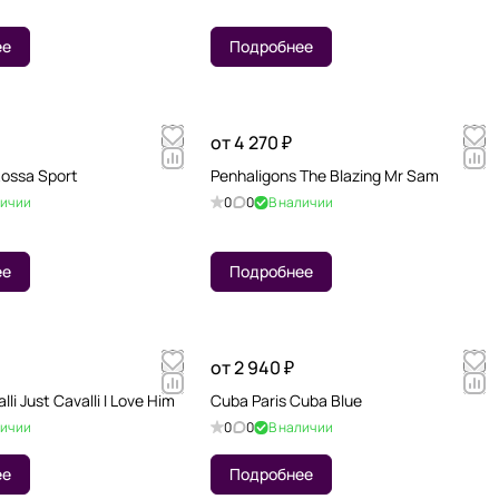
ее
Подробнее
от 4 270 ₽
Rossa Sport
Penhaligons The Blazing Mr Sam
личии
0
0
В наличии
ее
Подробнее
от 2 940 ₽
li Just Cavalli I Love Him
Cuba Paris Cuba Blue
личии
0
0
В наличии
ее
Подробнее