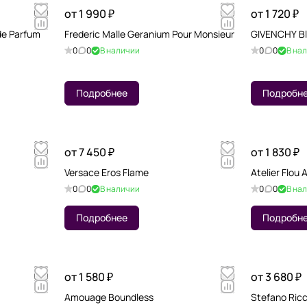
от 1 990 ₽
от 1 720 ₽
de Parfum
Frederic Malle Geranium Pour Monsieur
GIVENCHY Bl
0
0
В наличии
0
0
В на
Подробнее
Подробн
от 7 450 ₽
от 1 830 ₽
Versace Eros Flame
Atelier Flou
0
0
В наличии
0
0
В на
Подробнее
Подробн
от 1 580 ₽
от 3 680 ₽
Amouage Boundless
Stefano Ricc