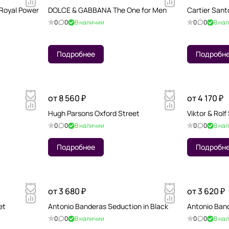
Royal Power
DOLCE & GABBANA The One for Men
Cartier Sant
0
0
В наличии
0
0
В на
Подробнее
Подробн
от 8 560 ₽
от 4 170 ₽
Hugh Parsons Oxford Street
Viktor & Rol
0
0
В наличии
0
0
В на
Подробнее
Подробн
от 3 680 ₽
от 3 620 ₽
et
Antonio Banderas Seduction in Black
Antonio Ban
0
0
В наличии
0
0
В на