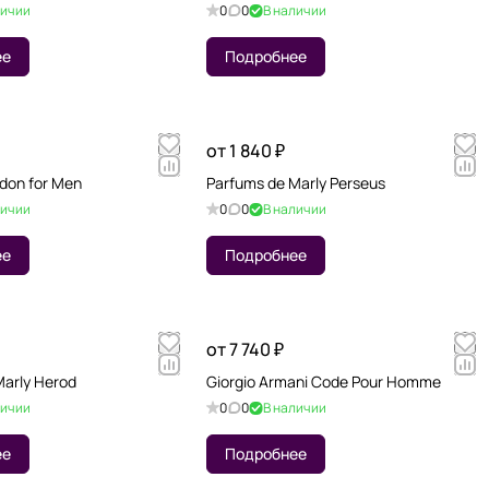
личии
0
0
В наличии
ее
Подробнее
от 1 840 ₽
don for Men
Parfums de Marly Perseus
личии
0
0
В наличии
ее
Подробнее
от 7 740 ₽
Marly Herod
Giorgio Armani Code Pour Homme
личии
0
0
В наличии
ее
Подробнее