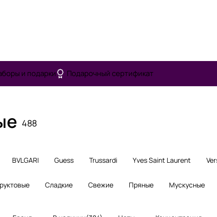
аборы и подарки
Подарочный сертификат
ые
488
BVLGARI
Guess
Trussardi
Yves Saint Laurent
Ver
руктовые
Сладкие
Свежие
Пряные
Мускусные