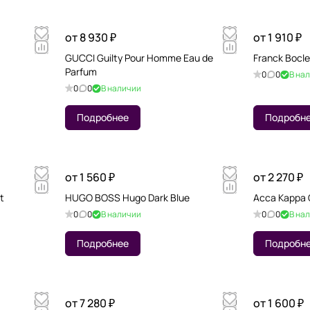
от 8 930 ₽
от 1 910 ₽
GUCCI Guilty Pour Homme Eau de
Franck Bocle
Parfum
0
0
В на
0
0
В наличии
Подробнее
Подробн
от 1 560 ₽
от 2 270 ₽
t
HUGO BOSS Hugo Dark Blue
Acca Kappa Gi
0
0
В наличии
0
0
В на
Подробнее
Подробн
от 7 280 ₽
от 1 600 ₽