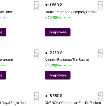
от 1 560 ₽
ue Label
Haute Fragrance Company Or Noir
личии
0
0
В наличии
ее
Подробнее
от 2 750 ₽
 Amarcord
Antonio Banderas The Secret
личии
0
0
В наличии
ее
Подробнее
от 8 560 ₽
i Royal Eagle Red
GIVENCHY Gentleman Eau De Parfum