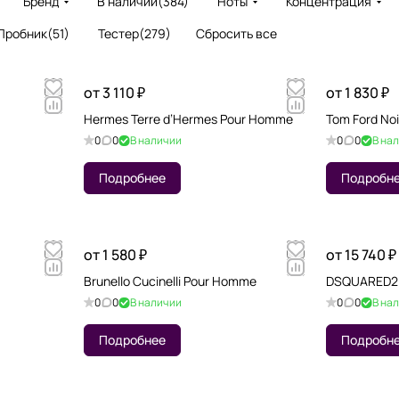
Бренд
В наличии
(
384
)
Ноты
Концентрация
Пробник
(
51
)
Тестер
(
279
)
Сбросить все
от 3 110 ₽
от 1 830 ₽
Hermes Terre d’Hermes Pour Homme
Tom Ford Noi
0
0
В наличии
0
0
В на
Подробнее
Подробн
от 1 580 ₽
от 15 740 ₽
Brunello Cucinelli Pour Homme
DSQUARED2 P
0
0
В наличии
0
0
В на
Подробнее
Подробн