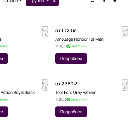
Страна
Группы
1
от 1 720 ₽
r
Amouage Honour For Men
личии
0
0
В наличии
ее
Подробнее
от 2 360 ₽
otion Royal Black
Tom Ford Grey Vetiver
личии
0
0
В наличии
ее
Подробнее