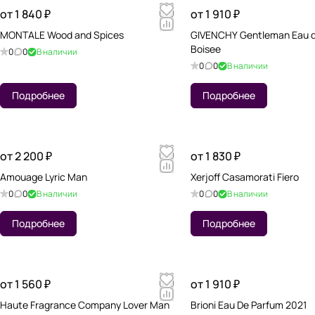
от 1 840 ₽
от 1 910 ₽
MONTALE Wood and Spices
GIVENCHY Gentleman Eau 
Boisee
0
0
В наличии
0
0
В наличии
Подробнее
Подробнее
от 2 200 ₽
от 1 830 ₽
Amouage Lyric Man
Xerjoff Casamorati Fiero
0
0
В наличии
0
0
В наличии
Подробнее
Подробнее
от 1 560 ₽
от 1 910 ₽
Haute Fragrance Company Lover Man
Brioni Eau De Parfum 2021