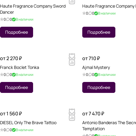
Haute Fragrance Company Sword
Haute Fragrance Company 
Dancer
0
0
В наличии
0
0
В наличии
Подробнее
Подробнее
от 2 270 ₽
от 710 ₽
Franck Boclet Tonka
Ajmal Mystery
0
0
В наличии
0
0
В наличии
Подробнее
Подробнее
от 1 560 ₽
от 7 470 ₽
DIESEL Only The Brave Tattoo
Antonio Banderas The Secr
Temptation
0
0
В наличии
0
0
В наличии