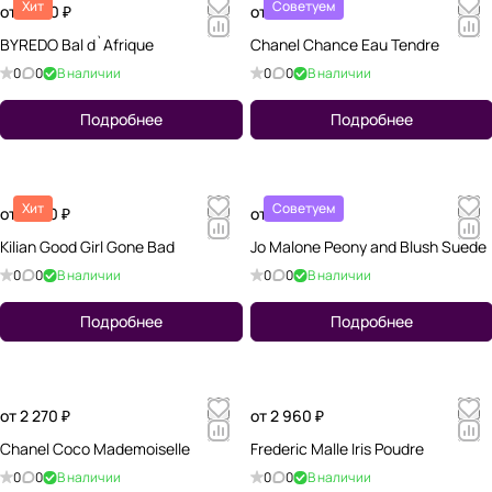
Хит
Советуем
от 2 380 ₽
от 2 170 ₽
BYREDO Bal d`Afrique
Chanel Chance Eau Tendre
0
0
В наличии
0
0
В наличии
Подробнее
Подробнее
Хит
Советуем
от 1 560 ₽
от 1 720 ₽
Kilian Good Girl Gone Bad
Jo Malone Peony and Blush Suede
0
0
В наличии
0
0
В наличии
Подробнее
Подробнее
от 2 270 ₽
от 2 960 ₽
Chanel Coco Mademoiselle
Frederic Malle Iris Poudre
0
0
В наличии
0
0
В наличии