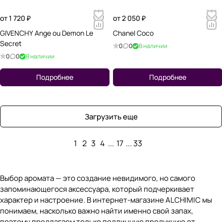
от 1 720 ₽
от 2 050 ₽
GIVENCHY Ange ou Demon Le
Chanel Coco
Secret
0
0
В наличии
0
0
В наличии
Подробнее
Подробнее
Загрузить еще
1
2
3
4
...
17
...
33
Выбор аромата — это создание невидимого, но самого
запоминающегося аксессуара, который подчеркивает
характер и настроение. В интернет-магазине ALCHIMIC мы
понимаем, насколько важно найти именно свой запах,
поэтому предлагаем только подлинную продукцию от