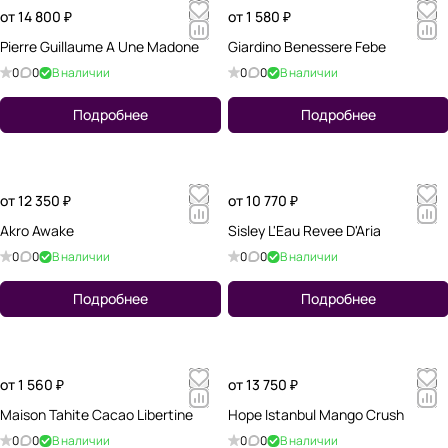
от 14 800 ₽
от 1 580 ₽
Pierre Guillaume A Une Madone
Giardino Benessere Febe
0
0
В наличии
0
0
В наличии
Подробнее
Подробнее
от 12 350 ₽
от 10 770 ₽
Akro Awake
Sisley L'Eau Revee D'Aria
0
0
В наличии
0
0
В наличии
Подробнее
Подробнее
от 1 560 ₽
от 13 750 ₽
Maison Tahite Cacao Libertine
Hope Istanbul Mango Crush
0
0
В наличии
0
0
В наличии