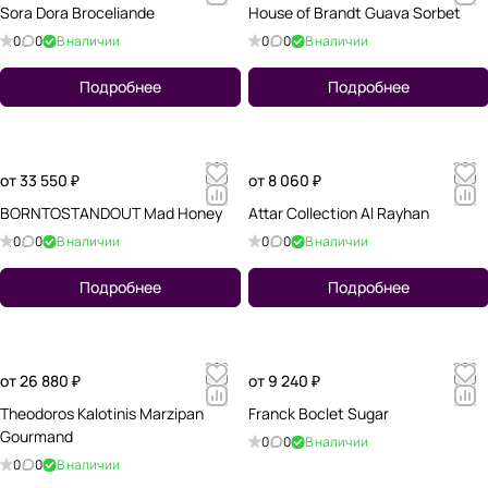
Sora Dora Broceliande
House of Brandt Guava Sorbet
0
0
В наличии
0
0
В наличии
Подробнее
Подробнее
от 33 550 ₽
от 8 060 ₽
BORNTOSTANDOUT Mad Honey
Attar Collection Al Rayhan
0
0
В наличии
0
0
В наличии
Подробнее
Подробнее
от 26 880 ₽
от 9 240 ₽
Theodoros Kalotinis Marzipan
Franck Boclet Sugar
Gourmand
0
0
В наличии
0
0
В наличии