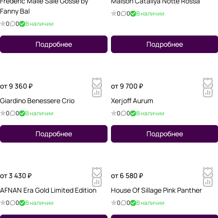
Frederic Malle Sale Gosse by
Maison Cataliya Notte Rossa
Fanny Bal
0
0
В наличии
0
0
В наличии
Подробнее
Подробнее
от 9 360 ₽
от 9 700 ₽
Giardino Benessere Crio
Xerjoff Aurum
0
0
В наличии
0
0
В наличии
Подробнее
Подробнее
от 3 430 ₽
от 6 580 ₽
AFNAN Era Gold Limited Edition
House Of Sillage Pink Panther
0
0
В наличии
0
0
В наличии