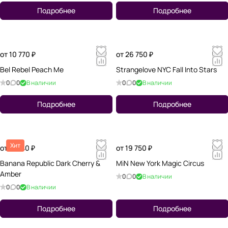
Подробнее
Подробнее
от 10 770 ₽
от 26 750 ₽
Bel Rebel Peach Me
Strangelove NYC Fall Into Stars
0
0
В наличии
0
0
В наличии
Подробнее
Подробнее
Хит
от 15 740 ₽
от 19 750 ₽
Banana Republic Dark Cherry &
MiN New York Magic Circus
Amber
0
0
В наличии
0
0
В наличии
Подробнее
Подробнее