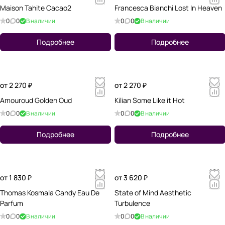
Maison Tahite Cacao2
Francesca Bianchi Lost In Heaven
0
0
В наличии
0
0
В наличии
Подробнее
Подробнее
от 2 270 ₽
от 2 270 ₽
Amouroud Golden Oud
Kilian Some Like it Hot
0
0
В наличии
0
0
В наличии
Подробнее
Подробнее
от 1 830 ₽
от 3 620 ₽
Thomas Kosmala Candy Eau De
State of Mind Aesthetic
Parfum
Turbulence
0
0
В наличии
0
0
В наличии