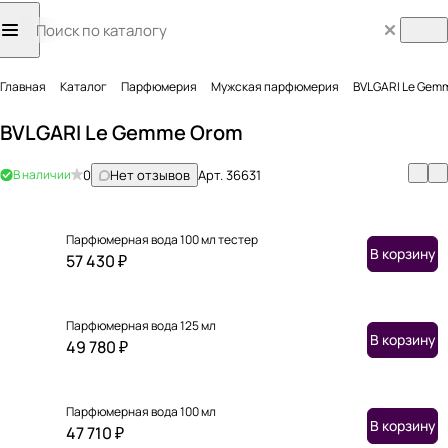
Главная
Каталог
Парфюмерия
Мужская парфюмерия
BVLGARI Le Gem
BVLGARI Le Gemme Orom
В наличии
0
Нет отзывов
Арт.
36631
Парфюмерная вода 100 мл тестер
В корзину
57 430 ₽
Парфюмерная вода 125 мл
В корзину
49 780 ₽
Парфюмерная вода 100 мл
В корзину
47 710 ₽