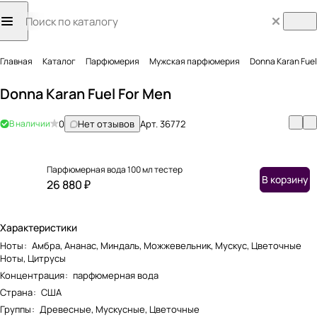
Главная
Каталог
Парфюмерия
Мужская парфюмерия
Donna Karan Fuel
Donna Karan Fuel For Men
В наличии
0
Нет отзывов
Арт.
36772
Парфюмерная вода 100 мл тестер
В корзину
26 880 ₽
Характеристики
Ноты
:
Амбра, Ананас, Миндаль, Можжевельник, Мускус, Цветочные
Ноты, Цитрусы
Концентрация
:
парфюмерная вода
Страна
:
США
Группы
:
Древесные, Мускусные, Цветочные