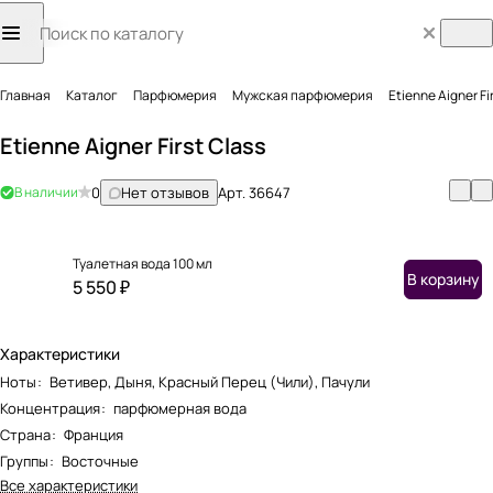
Главная
Каталог
Парфюмерия
Мужская парфюмерия
Etienne Aigner Fi
Etienne Aigner First Class
В наличии
0
Нет отзывов
Арт.
36647
Туалетная вода 100 мл
В корзину
5 550 ₽
Характеристики
Ноты
:
Ветивер, Дыня, Красный Перец (Чили), Пачули
Концентрация
:
парфюмерная вода
Страна
:
Франция
Группы
:
Восточные
Все характеристики