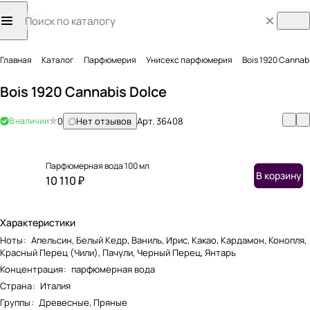
Главная
Каталог
Парфюмерия
Унисекс парфюмерия
Bois 1920 Cannab
Bois 1920 Cannabis Dolce
В наличии
0
Нет отзывов
Арт.
36408
Парфюмерная вода 100 мл
В корзину
10 110 ₽
Характеристики
Ноты
:
Апельсин, Белый Кедр, Ваниль, Ирис, Какао, Кардамон, Конопля,
Красный Перец (Чили), Пачули, Черный Перец, Янтарь
Концентрация
:
парфюмерная вода
Страна
:
Италия
Группы
:
Древесные, Пряные