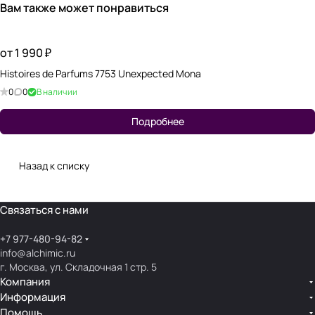
Вам также может понравиться
от 1 990 ₽
Histoires de Parfums 7753 Unexpected Mona
0
0
В наличии
Подробнее
Назад к списку
Связаться с нами
+7 977-480-94-82
info@alchimic.ru
г. Москва, ул. Складочная 1 стр. 5
Компания
Информация
Помощь