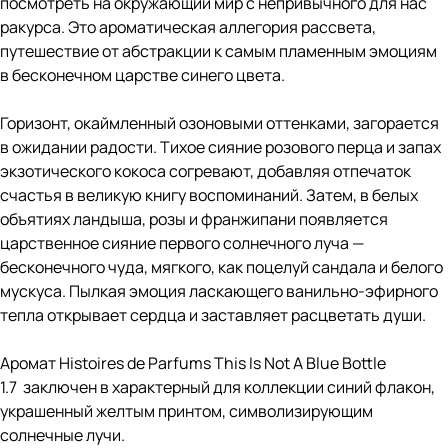
посмотреть на окружающий мир с непривычного для нас
ракурса. Это ароматическая аллегория рассвета,
путешествие от абстракции к самым пламенным эмоциям
в бесконечном царстве синего цвета.
Горизонт, окаймленный озоновыми оттенками, загорается
в ожидании радости. Тихое сияние розового перца и запах
экзотического кокоса согревают, добавляя отпечаток
счастья в великую книгу воспоминаний. Затем, в белых
объятиях ландыша, розы и франжипани появляется
царственное сияние первого солнечного луча —
бесконечного чуда, мягкого, как поцелуй сандала и белого
мускуса. Пылкая эмоция ласкающего ванильно-эфирного
тепла открывает сердца и заставляет расцветать души.
Аромат Histoires de Parfums This Is Not A Blue Bottle
1.7 заключен в характерный для коллекции синий флакон,
украшенный желтым принтом, символизирующим
солнечные лучи.