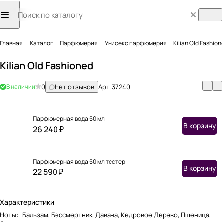
Главная
Каталог
Парфюмерия
Унисекс парфюмерия
Kilian Old Fashio
Kilian Old Fashioned
В наличии
0
Нет отзывов
Арт.
37240
Парфюмерная вода 50 мл
В корзину
26 240 ₽
Парфюмерная вода 50 мл тестер
В корзину
22 590 ₽
Характеристики
Ноты
:
Бальзам, Бессмертник, Давана, Кедровое Дерево, Пшеница,