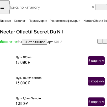
Главная
Каталог
Парфюмерия
Унисекс парфюмерия
Nectar Olfactif Se
Nectar Olfactif Secret Du Nil
В наличии
0
Нет отзывов
Арт.
37518
Духи 100 мл
В корзину
13 090 ₽
Духи 100 мл тестер
В корзину
13 000 ₽
Духи 1,5 мл Sample
В корзину
1 350 ₽