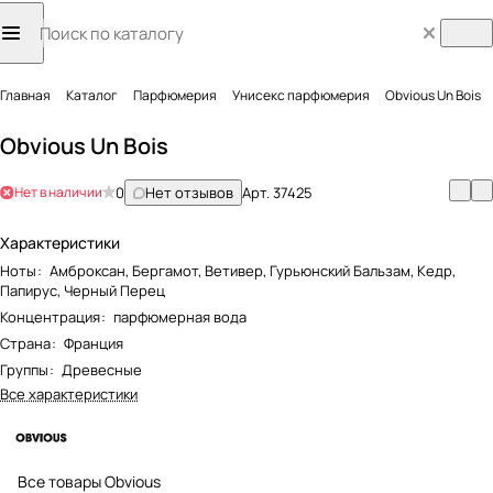
Главная
Каталог
Парфюмерия
Унисекс парфюмерия
Obvious Un Bois
Obvious Un Bois
Нет в наличии
0
Нет отзывов
Арт.
37425
Характеристики
Ноты
:
Амброксан, Бергамот, Ветивер, Гурьюнский Бальзам, Кедр,
Папирус, Черный Перец
Концентрация
:
парфюмерная вода
Страна
:
Франция
Группы
:
Древесные
Все характеристики
Все товары Obvious