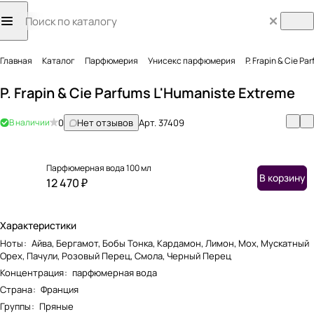
Главная
Каталог
Парфюмерия
Унисекс парфюмерия
P. Frapin & Cie P
P. Frapin & Cie Parfums L'Humaniste Extreme
В наличии
0
Нет отзывов
Арт.
37409
Парфюмерная вода 100 мл
В корзину
12 470 ₽
Характеристики
Ноты
:
Айва, Бергамот, Бобы Тонка, Кардамон, Лимон, Мох, Мускатный
Орех, Пачули, Розовый Перец, Смола, Черный Перец
Концентрация
:
парфюмерная вода
Страна
:
Франция
Группы
:
Пряные