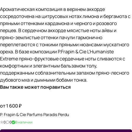
Ароматическая композиция в верхнем аккорде
сосредоточена на цитрусовых нотах лимона и бергамота с
пряными оттенками кардамона и черного и розового
перцев. В сердечном аккорде мясистые ноты айвы и
пряно-землистые оттенки пачули гармонично
переплетаются с тонкими пряными нюансами мускатного
ореха. В базе композиции P.Frapin & Cie L'Humaniste
Extreme пряно-фруктовые сердечные ноты сливаются с
комфортным и элегантным бальзамом толу,
поддержанным соблазнительным запахом пряно-лесного
дубового мха и дымными бобами тонка.
Вам также может понравиться
от 1 600 ₽
P. Frapin & Cie Parfums Paradis Perdu
0
0
В наличии