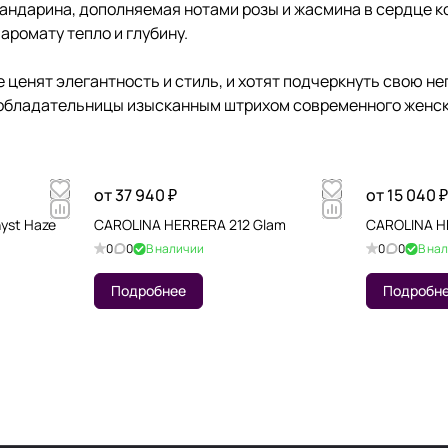
мандарина, дополняемая нотами розы и жасмина в сердце 
аромату тепло и глубину.
ые ценят элегантность и стиль, и хотят подчеркнуть свою 
 обладательницы изысканным штрихом современного женск
от 37 940 ₽
от 15 040 ₽
yst Haze
CAROLINA HERRERA 212 Glam
CAROLINA HE
0
0
В наличии
0
0
В на
Подробнее
Подробн