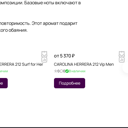
композиции. Базовые ноты включают в
неповторимость. Этот аромат подарит
ого обаяния.
от 5 370 ₽
RRERA 212 Surf for Her
CAROLINA HERRERA 212 Vip Men
личии
0
0
В наличии
ее
Подробнее