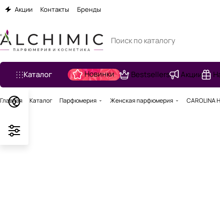
Акции
Контакты
Бренды
Новинки
Каталог
Bestsellers
Акции
Н
Главная
Каталог
Парфюмерия
Женская парфюмерия
CAROLINA HE