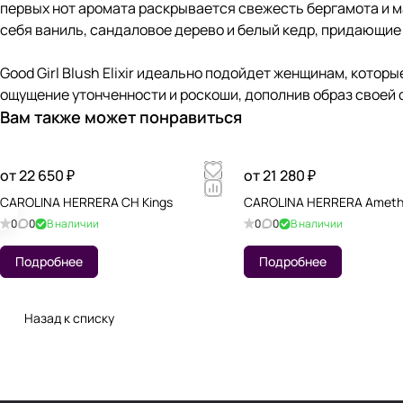
первых нот аромата раскрывается свежесть бергамота и 
себя ваниль, сандаловое дерево и белый кедр, придающие 
Good Girl Blush Elixir идеально подойдет женщинам, котор
ощущение утонченности и роскоши, дополнив образ своей
Вам также может понравиться
от 22 650 ₽
от 21 280 ₽
CAROLINA HERRERA CH Kings
CAROLINA HERRERA Ameth
0
0
В наличии
0
0
В наличии
Подробнее
Подробнее
Назад к списку