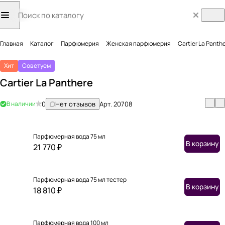
Главная
Каталог
Парфюмерия
Женская парфюмерия
Cartier La Panth
Хит
Советуем
Cartier La Panthere
В наличии
0
Нет отзывов
Арт.
20708
Парфюмерная вода 75 мл
В корзину
21 770 ₽
Парфюмерная вода 75 мл тестер
В корзину
18 810 ₽
Парфюмерная вода 100 мл