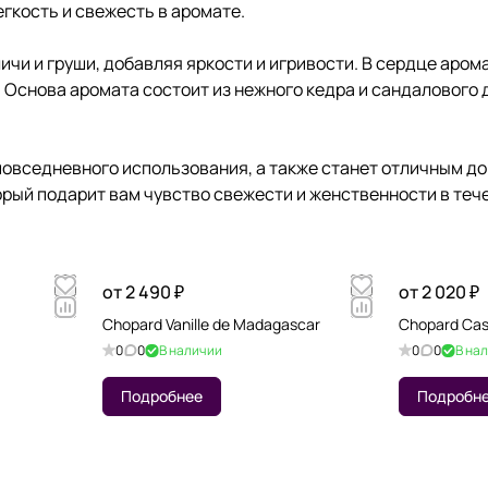
гкость и свежесть в аромате.
и и груши, добавляя яркости и игривости. В сердце арома
 Основа аромата состоит из нежного кедра и сандалового 
повседневного использования, а также станет отличным д
ый подарит вам чувство свежести и женственности в тече
от 2 490 ₽
от 2 020 ₽
Chopard Vanille de Madagascar
Chopard Cas
0
0
В наличии
0
0
В на
Подробнее
Подробн