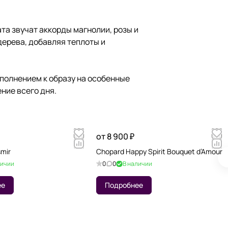
та звучат аккорды магнолии, розы и
дерева, добавляя теплоты и
ополнением к образу на особенные
ние всего дня.
от 8 900 ₽
mir
Chopard Happy Spirit Bouquet d’Amour
личии
0
0
В наличии
ее
Подробнее