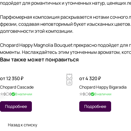
подойдет для романтичных и утонченных натур, ценящих ле
Парфюмерная композиция раскрывается нотами сочного лич
фрезии, создавая неповторимый букет изысканных цветов.
долговечности этой композиции.
Chopard Happy Magnolia Bouquet прекрасно подойдет для 
моменты. Наслаждайтесь этим утонченным ароматом, котор
Вам также может понравиться
от 12 350 ₽
от 4 320 ₽
Chopard Cascade
Chopard Happy Bigaradia
0
0
В наличии
0
0
В наличии
Подробнее
Подробнее
Назад к списку