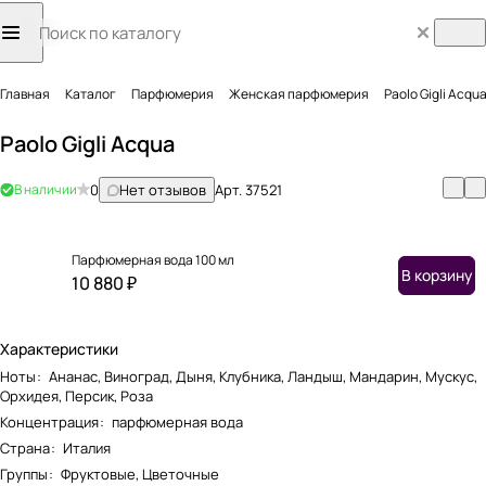
Главная
Каталог
Парфюмерия
Женская парфюмерия
Paolo Gigli Acqu
Paolo Gigli Acqua
В наличии
0
Нет отзывов
Арт.
37521
Парфюмерная вода 100 мл
В корзину
10 880 ₽
Характеристики
Ноты
:
Ананас, Виноград, Дыня, Клубника, Ландыш, Мандарин, Мускус,
Орхидея, Персик, Роза
Концентрация
:
парфюмерная вода
Страна
:
Италия
Группы
:
Фруктовые, Цветочные