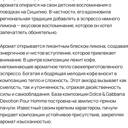
аромата опирался на свои детские воспоминания о
поездках на Сицилию. В частности, его вдохновила
региональная традиция добавлять в эспрессо немного
лимона — вкусовое воспоминание, которое он хотел
запечатлеть обонятельно.
Аромат открывается пикантным блеском лимона, создавая
энергичное и чистое вступление, которое привлекает
внимание. В центре композиции лежит кофе,
напоминающее ароматное тепло свежеприготовленного
эспрессо. Богатая и бодрящая мелодия кофе вносит в
композицию тепло и сложность. Этот аккорд вызывает как
смелость, так и утонченность, отражая двойственность
силы и самообладания. База композиции Dolce & Gabbana
Devotion Pour Homme построена на землисто-пряном
пачули. Известный своим крепким характером, пачули
придает композиции устойчивое присутствие, закрепляя
аромат изысканностью.