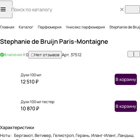
Главная
Каталог
Парфюмерия
Унисекс парфюмерия
Stephanie de Brui
Stephanie de Bruijn Paris-Montaigne
В наличии
0
Нет отзывов
Арт.
37512
Духи 100 мл
В корзину
12 510 ₽
Духи 100 мл тестер
В корзину
10 870 ₽
Характеристики
Ноты
:
Бергамот, Ветивер, Гелиотроп, Герань, Иланг-Иланг, Ландыш,