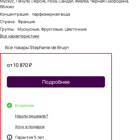
Мускус, Пачули, Персик, Роза, Сандал, Фиалка, Черная Смородина,
Яблоко
Концентрация
:
парфюмерная вода
Страна
:
Франция
Группы
:
Мускусные, Фруктовые, Цветочные
Все характеристики
Все товары Stephanie de Bruijn
от 10 870 ₽
Подробнее
В наличии
Нашли дешевле?
Хочу в подарок
Гарантия 5 лет