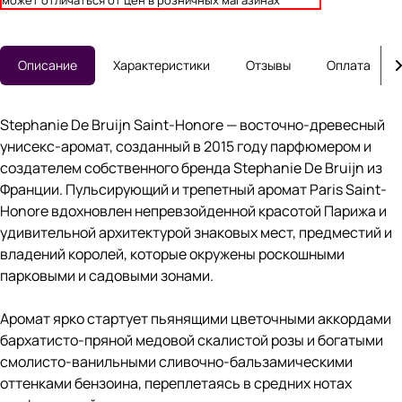
может отличаться от цен в розничных магазинах
Описание
Характеристики
Отзывы
Оплата
Stephanie De Bruijn Saint-Honore — восточно-древесный
унисекс-аромат, созданный в 2015 году парфюмером и
создателем собственного бренда Stephanie De Bruijn из
Франции. Пульсирующий и трепетный аромат Paris Saint-
Honore вдохновлен непревзойденной красотой Парижа и
удивительной архитектурой знаковых мест, предместий и
владений королей, которые окружены роскошными
парковыми и садовыми зонами.
Аромат ярко стартует пьянящими цветочными аккордами
бархатисто-пряной медовой скалистой розы и богатыми
смолисто-ванильными сливочно-бальзамическими
оттенками бензоина, переплетаясь в средних нотах