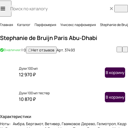
Главная
Каталог
Парфюмерия
Унисекс парфюмерия
Stephanie de Brui
Stephanie de Bruijn Paris Abu-Dhabi
В наличии
0
Нет отзывов
Арт.
37493
Духи 100 мл
В корзину
12 970 ₽
Духи 100 мл тестер
В корзину
10 870 ₽
Характеристики
Ноты
:
Амбра, Бергамот, Ветивер, Гваяковое Дерево, Гелиотроп, Кедр