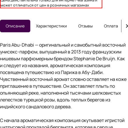
Цена действительна только для интернет-магазина и
может отличаться от цен в розничных магазинах
Описание
Характеристики
Отзывы
Оплата
Paris Abu-Dhabi — оригинальный и самобытный восточный
унисекс-парфюм, выпущенный в 2013 году французским
нишевым парфюмерным брендом Stephanie De Bruijn. Как
и следует из названия, ароматическая композиция
посвящена путешествию из Парижа в Абу-Даби.
Чувственный восточный аромат словно оставляет на коже
приглашение в путешествие. Он заставляет плыть по
опьяняющей реке, наполненной тысячами шелковистых
лепестков турецкой розы, вдоль теплых берегов из
индийского сандалового дерева.
С начала ароматическая композиция окутывает игристой
цитрусовой прохладой бергамота, которая в сердце