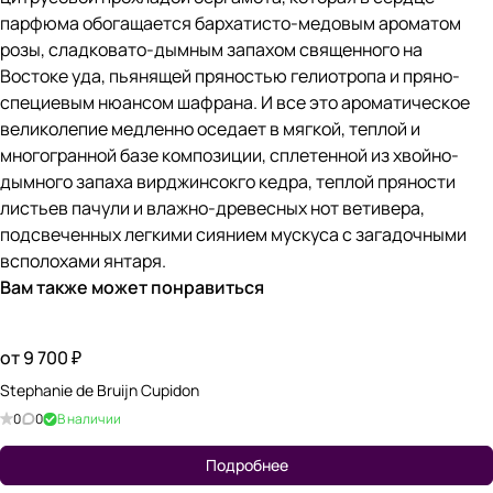
парфюма обогащается бархатисто-медовым ароматом
розы, сладковато-дымным запахом священного на
Востоке уда, пьянящей пряностью гелиотропа и пряно-
специевым нюансом шафрана. И все это ароматическое
великолепие медленно оседает в мягкой, теплой и
многогранной базе композиции, сплетенной из хвойно-
дымного запаха вирджинсокго кедра, теплой пряности
листьев пачули и влажно-древесных нот ветивера,
подсвеченных легкими сиянием мускуса с загадочными
всполохами янтаря.
Вам также может понравиться
от 9 700 ₽
Stephanie de Bruijn Cupidon
0
0
В наличии
Подробнее