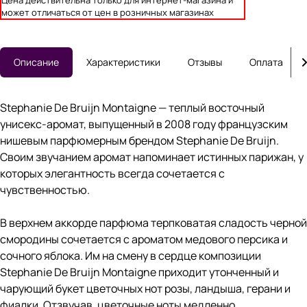
Цена действительна только для интернет-магазина и
может отличаться от цен в розничных магазинах
Описание
Характеристики
Отзывы
Оплата
Stephanie De Bruijn Montaigne — теплый восточный
унисекс-аромат, выпущенный в 2008 году французским
нишевым парфюмерным брендом Stephanie De Bruijn.
Своим звучанием аромат напоминает истинных парижан, у
которых элегантность всегда сочетается с
чувственностью.
В верхнем аккорде парфюма терпковатая сладость черной
смородины сочетается с ароматом медового персика и
сочного яблока. Им на смену в сердце композиции
Stephanie De Bruijn Montaigne приходит утонченный и
чарующий букет цветочных нот розы, ландыша, герани и
фиалки. Отзвучав, цветочные ноты медленно