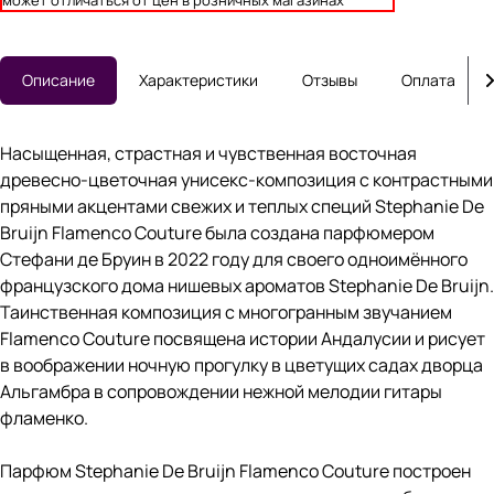
может отличаться от цен в розничных магазинах
Описание
Характеристики
Отзывы
Оплата
Насыщенная, страстная и чувственная восточная
древесно-цветочная унисекс-композиция с контрастными
пряными акцентами свежих и теплых специй Stephanie De
Bruijn Flamenco Couture была создана парфюмером
Стефани де Бруин в 2022 году для своего одноимённого
французского дома нишевых ароматов Stephanie De Bruijn.
Таинственная композиция с многогранным звучанием
Flamenco Couture посвящена истории Андалусии и рисует
в воображении ночную прогулку в цветущих садах дворца
Альгамбра в сопровождении нежной мелодии гитары
фламенко.
Парфюм Stephanie De Bruijn Flamenco Couture построен