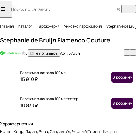
Главная
Каталог
Парфюмерия
Унисекс парфюмерия
Stephanie de Bru
Stephanie de Bruijn Flamenco Couture
В наличии
0
Нет отзывов
Арт.
37504
Парфюмерная вода 100 мл
В корзину
15 910 ₽
Парфюмерная вода 100 мл тестер
В корзину
10 870 ₽
Характеристики
Ноты
:
Кедр, Ладан, Роза, Сандал, Уд, Черный Перец, Шафран