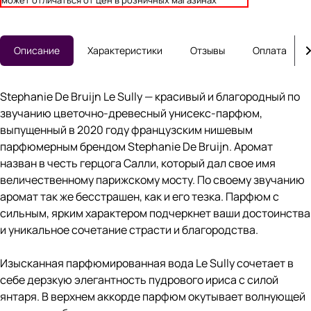
может отличаться от цен в розничных магазинах
Описание
Характеристики
Отзывы
Оплата
Stephanie De Bruijn Le Sully — красивый и благородный по
звучанию цветочно-древесный унисекс-парфюм,
выпущенный в 2020 году французским нишевым
парфюмерным брендом Stephanie De Bruijn. Аромат
назван в честь герцога Салли, который дал свое имя
величественному парижскому мосту. По своему звучанию
аромат так же бесстрашен, как и его тезка. Парфюм с
сильным, ярким характером подчеркнет ваши достоинства
и уникальное сочетание страсти и благородства.
Изысканная парфюмированная вода Le Sully сочетает в
себе дерзкую элегантность пудрового ириса с силой
янтаря. В верхнем аккорде парфюм окутывает волнующей