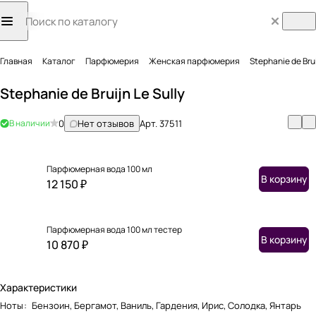
Главная
Каталог
Парфюмерия
Женская парфюмерия
Stephanie de Brui
Stephanie de Bruijn Le Sully
В наличии
0
Нет отзывов
Арт.
37511
Парфюмерная вода 100 мл
В корзину
12 150 ₽
Парфюмерная вода 100 мл тестер
В корзину
10 870 ₽
Характеристики
Ноты
:
Бензоин, Бергамот, Ваниль, Гардения, Ирис, Солодка, Янтарь