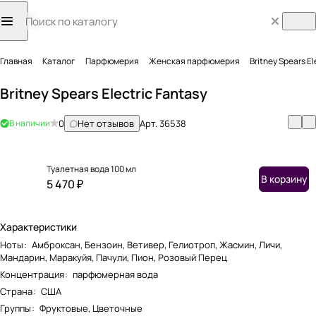
Главная
Каталог
Парфюмерия
Женская парфюмерия
Britney Spears El
Britney Spears Electric Fantasy
В наличии
0
Нет отзывов
Арт.
36538
Туалетная вода 100 мл
В корзину
5 470 ₽
Характеристики
Ноты
:
Амброксан, Бензоин, Ветивер, Гелиотроп, Жасмин, Личи,
Мандарин, Маракуйя, Пачули, Пион, Розовый Перец
Концентрация
:
парфюмерная вода
Страна
:
США
Группы
:
Фруктовые, Цветочные