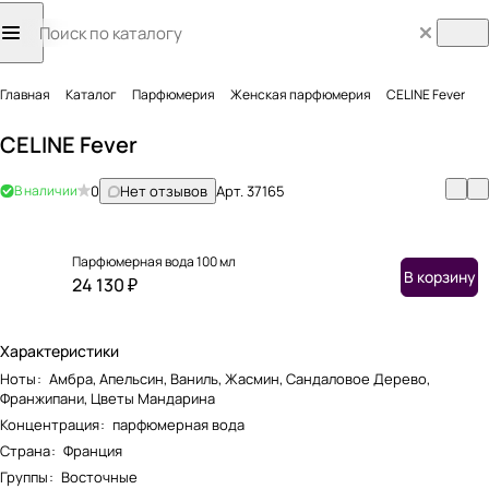
Главная
Каталог
Парфюмерия
Женская парфюмерия
CELINE Fever
CELINE Fever
В наличии
0
Нет отзывов
Арт.
37165
Парфюмерная вода 100 мл
В корзину
24 130 ₽
Характеристики
Ноты
:
Амбра, Апельсин, Ваниль, Жасмин, Сандаловое Дерево,
Франжипани, Цветы Мандарина
Концентрация
:
парфюмерная вода
Страна
:
Франция
Группы
:
Восточные