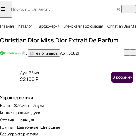
Главная
Каталог
Парфюмерия
Женская парфюмерия
Christian Dior Mi
Christian Dior Miss Dior Extrait De Parfum
В наличии
0
Нет отзывов
Арт.
36821
Духи 7.5 мл
В корзину
22 100 ₽
Характеристики
Ноты
:
Жасмин, Пачули
Концентрация
:
духи
Страна
:
Франция
Группы
:
Цветочные, Шипровые
Все характеристики