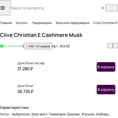
Главная
Каталог
Парфюмерия
Женская парфюмерия
Clive Christian 
Clive Christian E Cashmere Musk
В наличии
0
Нет отзывов
Арт.
36490
Духи 50 мл тестер
В корзину
31 280 ₽
Духи 50 мл
В корзину
26 720 ₽
Характеристики
Ноты
:
Амброксан, Бергамот, Гваяковое Дерево, Жасмин, Имбирь,