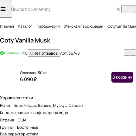
Главная
Каталог
Парфюмерия
Женская парфюмерия
Coty Vanilla Mus
Coty Vanilla Musk
В наличии
0
Нет отзывов
Арт.
36748
Одеколон 50 мл
В корзину
6 090 ₽
Характеристики
Ноты
:
Белый Кедр, Ваниль, Мускус, Сандал
Концентрация
:
парфюмерная вода
Страна
:
США
Группы
:
Восточные
Все характеристики