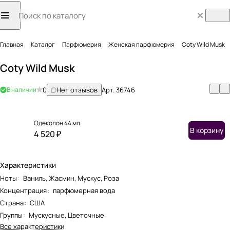
Главная
Каталог
Парфюмерия
Женская парфюмерия
Coty Wild Musk
Coty Wild Musk
В наличии
0
Нет отзывов
Арт.
36746
Одеколон 44 мл
В корзину
4 520 ₽
Характеристики
Ноты
:
Ваниль, Жасмин, Мускус, Роза
Концентрация
:
парфюмерная вода
Страна
:
США
Группы
:
Мускусные, Цветочные
Все характеристики