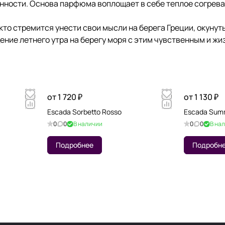
анности. Основа парфюма воплощает в себе теплое согрев
, кто стремится унести свои мысли на берега Греции, окуну
ение летнего утра на берегу моря с этим чувственным и 
от 1 720 ₽
от 1 130 ₽
Escada Sorbetto Rosso
Escada Summ
0
0
В наличии
0
0
В на
Подробнее
Подробн