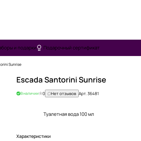
аборы и подарки
Подарочный сертификат
rini Sunrise
Escada Santorini Sunrise
В наличии
0
Нет отзывов
Арт.
36481
Туалетная вода 100 мл
Характеристики