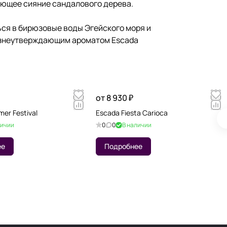
ающее сияние сандалового дерева.
ться в бирюзовые воды Эгейского моря и
жизнеутверждающим ароматом Escada
от 8 930 ₽
er Festival
Escada Fiesta Carioca
личии
0
0
В наличии
ее
Подробнее