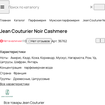
Главная
Каталог
Парфюмерия
Мужская парфюмерия
Jean Couturier N
Jean Couturier Noir Cashmere
Нет в наличии
0
Нет отзывов
Арт.
36762
Характеристики
Ноты
:
Амирис, Кедр, Кожа, Кориандр, Мускус, Нагармота, Ром, Уд,
Цитрусы, Шафран, Янтарь
Концентрация
:
парфюмерная вода
Страна
:
Франция
Группы
:
Древесные, Цитрусовые
Все характеристики
Все товары Jean Couturier