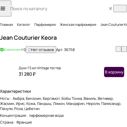
Главная
Каталог
Парфюмерия
Женская парфюмерия
Jean Couturier K
Jean Couturier Keora
В наличии
0
Нет отзывов
Арт.
36758
Духи 7.5 мл Vintage тестер
В корзину
31 280 ₽
Характеристики
Ноты
:
Амбра, Бензоин, Бергамот, Бобы Тонка, Ваниль, Ветивер,
Жасмин, Ирис, Кожа, Ландыш, Лимон, Мандарин, Нероли, Палисандр,
Пачули, Роза, Цибетин
Концентрация
:
парфюмерная вода
Страна
:
Франция