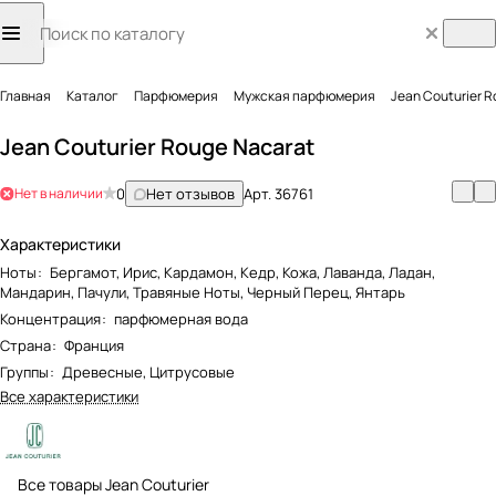
Главная
Каталог
Парфюмерия
Мужская парфюмерия
Jean Couturier 
Jean Couturier Rouge Nacarat
Нет в наличии
0
Нет отзывов
Арт.
36761
Характеристики
Ноты
:
Бергамот, Ирис, Кардамон, Кедр, Кожа, Лаванда, Ладан,
Мандарин, Пачули, Травяные Ноты, Черный Перец, Янтарь
Концентрация
:
парфюмерная вода
Страна
:
Франция
Группы
:
Древесные, Цитрусовые
Все характеристики
Все товары Jean Couturier